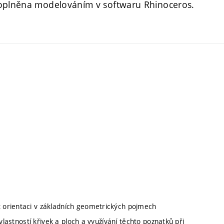
doplněna modelováním v softwaru Rhinoceros.
 orientaci v základních geometrických pojmech
vlastností křivek a ploch a využívání těchto poznatků při