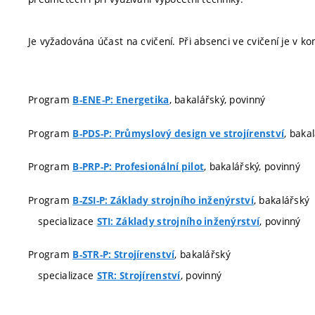
Je vyžadována účast na cvičení. Při absenci ve cvičení je v 
Program
, bakalářský, povinný
B-ENE-P: Energetika
Program
, baka
B-PDS-P: Průmyslový design ve strojírenství
Program
, bakalářský, povinný
B-PRP-P: Profesionální pilot
Program
, bakalářský
B-ZSI-P: Základy strojního inženýrství
specializace
, povinný
STI: Základy strojního inženýrství
Program
, bakalářský
B-STR-P: Strojírenství
specializace
, povinný
STR: Strojírenství