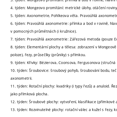
4. týden: Mongeovo promítání: metrické úlohy, otáčení roviny
5. týden: Axonometrie, Pohlkeova věta. Pravoúhlá axonometr
6. týden: Pravoúhlá axonometrie: přímka a bod v rovině, hlav
v pomocných průmětnách (i kružnice).
7. týden: Pravoúhlá axonometrie: Zářezová metoda (pouze Ec
8. týden: Elementární plochy a tělesa: zobrazení v Mongeově 
poloze), řezy, průsečíky (průniky) s přímkou.
9. týden: Křivky: Bézierova, Coonsova, Fergusonova (stručná
10. týden: Šroubovice: šroubový pohyb, šroubování bodu, te
axonometrii.
11. týden: Rotační plochy: kvadriky (i typy řezů) a anuloid. Ř
jako přímková plocha.
12. týden: Šroubové plochy: vytvoření, klasifikace (přímkové a
13. týden: Rozvinutelné plochy: rotační válec a kužel s řezy, k