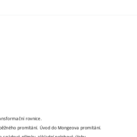
ransformační rovnice.
noběžného promítání. Úvod do Mongeova promítání.
a spádové přímky, základní polohové úlohy.