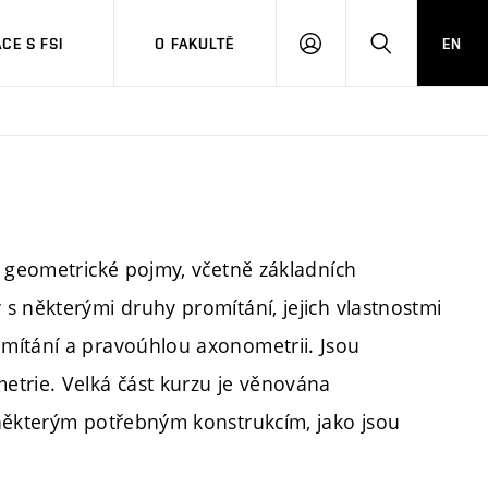
CE S FSI
O FAKULTĚ
EN
PŘIHLÁŠENÍ
HLEDAT
í geometrické pojmy, včetně základních
s některými druhy promítání, jejich vlastnostmi
mítání a pravoúhlou axonometrii. Jsou
etrie. Velká část kurzu je věnována
 některým potřebným konstrukcím, jako jsou