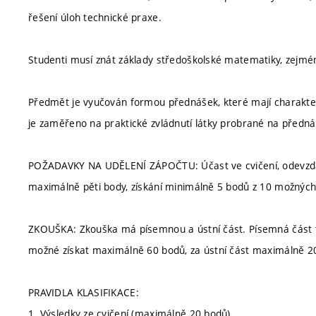
řešení úloh technické praxe.
Studenti musí znát základy středoškolské matematiky, zejmé
Předmět je vyučován formou přednášek, které mají charakter v
je zaměřeno na praktické zvládnutí látky probrané na předn
POŽADAVKY NA UDĚLENÍ ZÁPOČTU: Účast ve cvičení, odevzdán
maximálně pěti body, získání minimálně 5 bodů z 10 možných 
ZKOUŠKA: Zkouška má písemnou a ústní část. Písemná část tr
možné získat maximálně 60 bodů, za ústní část maximálně 2
PRAVIDLA KLASIFIKACE:
1. Výsledky ze cvičení (maximálně 20 bodů)