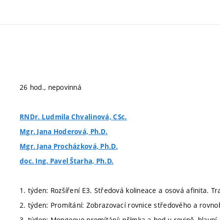
26 hod., nepovinná
RNDr. Ludmila Chvalinová, CSc.
Mgr. Jana Hoderová, Ph.D.
Mgr. Jana Procházková, Ph.D.
doc. Ing. Pavel Štarha, Ph.D.
1. týden: Rozšíření E3. Středová kolineace a osová afinita. T
2. týden: Promítání: Zobrazovací rovnice středového a rov
3. týden: Mongeovo promítání: přímka a bod v rovině, hlavní 