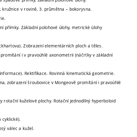
, kružnice v rovině, 3. průmětna – bokorysna.
ie.
ní přímky. Základní polohové úlohy, metrické úlohy
khartova). Zobrazení elementárních ploch a těles.
promítání i v pravoúhlé axonometrii (náčrtky v základní
 informace). Rektifikace. Rovinná kinematická geometrie.
čna, zobrazení šroubovice v Mongeově promítání i pravoúhlé
ezy rotační kuželové plochy. Rotační jednodílný hyperboloid
 cyklické).
osý válec a kužel.