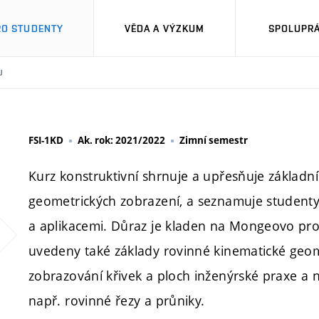
RO STUDENTY
VĚDA A VÝZKUM
SPOLUPRÁ
U
FSI-1KD
Ak. rok: 2021/2022
Zimní semestr
Kurz konstruktivní shrnuje a upřesňuje základn
geometrických zobrazení, a seznamuje studenty 
a aplikacemi. Důraz je kladen na Mongeovo pro
uvedeny také základy rovinné kinematické geom
zobrazování křivek a ploch inženýrské praxe a
např. rovinné řezy a průniky.