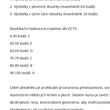
2. Výsledky z písemné zkoušky (maximálně 60 bodů)
3. Výsledky z ústní části zkoušky (maximálně 20 bodů)
Klasifikační hodnocení studenta dle ECTS:
0-49 bodů: F
50-59 bodů: E
60-69 bodů: D
70-79 bodů: C
80-89 bodů: B
90-100 bodů: A
Cílem předmětu je prohloubit prostorovou představivost, sez
vlastnostmi některých křivek a ploch. Úkolem kurzu je uvést 
deskriptivní, resp. konstruktivní geometrie, aby mohli posléz
předmětech i při využívání výpočetní techniky.