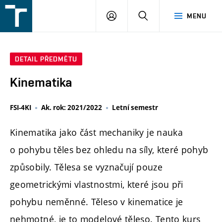
FSI
PŘIHLÁŠENÍ
HLEDAT
MENU
VUT
v
Brně
DETAIL PŘEDMĚTU
Kinematika
FSI-4KI
Ak. rok: 2021/2022
Letní semestr
Kinematika jako část mechaniky je nauka
o pohybu těles bez ohledu na síly, které pohyb
způsobily. Tělesa se vyznačují pouze
geometrickými vlastnostmi, které jsou při
pohybu neměnné. Těleso v kinematice je
nehmotné, je to modelové těleso. Tento kurs