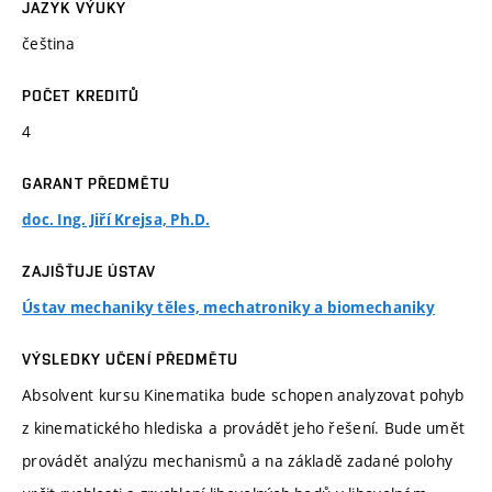
JAZYK VÝUKY
čeština
POČET KREDITŮ
4
GARANT PŘEDMĚTU
doc. Ing. Jiří Krejsa, Ph.D.
ZAJIŠŤUJE ÚSTAV
Ústav mechaniky těles, mechatroniky a biomechaniky
VÝSLEDKY UČENÍ PŘEDMĚTU
Absolvent kursu Kinematika bude schopen analyzovat pohyb
z kinematického hlediska a provádět jeho řešení. Bude umět
provádět analýzu mechanismů a na základě zadané polohy