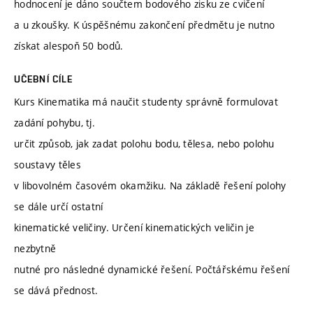
hodnocení je dáno součtem bodového zisku ze cvičení
a u zkoušky. K úspěšnému zakončení předmětu je nutno
získat alespoň 50 bodů.
UČEBNÍ CÍLE
Kurs Kinematika má naučit studenty správně formulovat
zadání pohybu, tj.
určit způsob, jak zadat polohu bodu, tělesa, nebo polohu
soustavy těles
v libovolném časovém okamžiku. Na základě řešení polohy
se dále určí ostatní
kinematické veličiny. Určení kinematických veličin je
nezbytně
nutné pro následné dynamické řešení. Počtářskému řešení
se dává přednost.