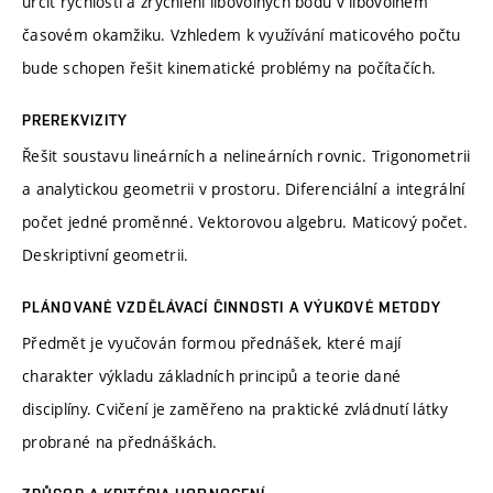
určit rychlosti a zrychlení libovolných bodů v libovolném
časovém okamžiku. Vzhledem k využívání maticového počtu
bude schopen řešit kinematické problémy na počítačích.
PREREKVIZITY
Řešit soustavu lineárních a nelineárních rovnic. Trigonometrii
a analytickou geometrii v prostoru. Diferenciální a integrální
počet jedné proměnné. Vektorovou algebru. Maticový počet.
Deskriptivní geometrii.
PLÁNOVANÉ VZDĚLÁVACÍ ČINNOSTI A VÝUKOVÉ METODY
Předmět je vyučován formou přednášek, které mají
charakter výkladu základních principů a teorie dané
disciplíny. Cvičení je zaměřeno na praktické zvládnutí látky
probrané na přednáškách.