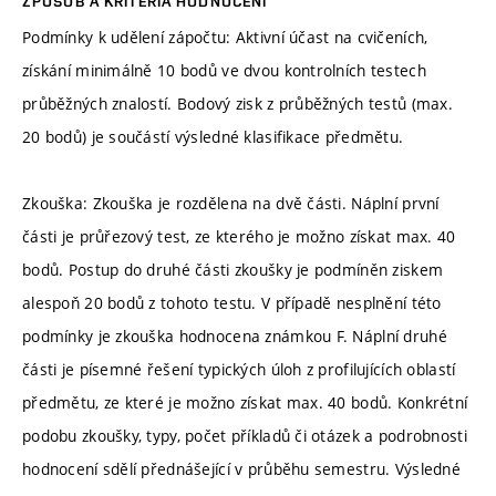
ZPŮSOB A KRITÉRIA HODNOCENÍ
Podmínky k udělení zápočtu: Aktivní účast na cvičeních,
získání minimálně 10 bodů ve dvou kontrolních testech
průběžných znalostí. Bodový zisk z průběžných testů (max.
20 bodů) je součástí výsledné klasifikace předmětu.
Zkouška: Zkouška je rozdělena na dvě části. Náplní první
části je průřezový test, ze kterého je možno získat max. 40
bodů. Postup do druhé části zkoušky je podmíněn ziskem
alespoň 20 bodů z tohoto testu. V případě nesplnění této
podmínky je zkouška hodnocena známkou F. Náplní druhé
části je písemné řešení typických úloh z profilujících oblastí
předmětu, ze které je možno získat max. 40 bodů. Konkrétní
podobu zkoušky, typy, počet příkladů či otázek a podrobnosti
hodnocení sdělí přednášející v průběhu semestru. Výsledné