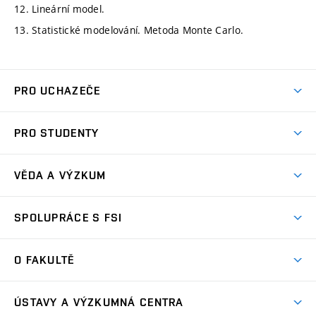
12. Lineární model.
13. Statistické modelování. Metoda Monte Carlo.
PRO UCHAZEČE
Studuj strojní inženýrství
PRO STUDENTY
Nabídka studia
Předměty
Ambasadoři studia
VĚDA A VÝZKUM
Studijní programy
Přijímačky
Věda a výzkum na FSI
Studijní předpisy
SPOLUPRÁCE S FSI
Zápisy
Úspěchy výzkumu
Časový plán studia
Často kladené dotazy
Firemní spolupráce
Oblasti výzkumu
O FAKULTĚ
Pro prváky
Dny otevřených dveří
Partnerství ve výzkumu
Centra výzkumu
Studium a stáže v zahraničí
Aktuality
Mobilní aplikace
Nejvýznamnější partneři
ÚSTAVY A VÝZKUMNÁ CENTRA
Podpora projektů
Odborná praxe
Kalendář akcí