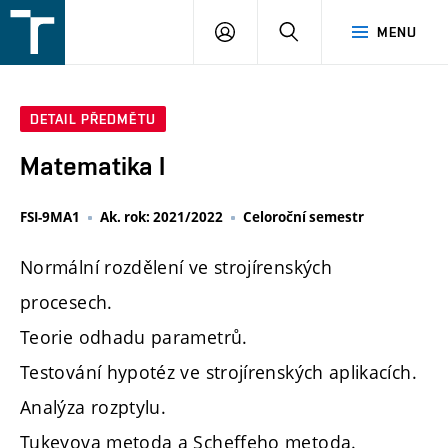
FSI
PŘIHLÁŠENÍ
HLEDAT
MENU
VUT
v
Brně
DETAIL PŘEDMĚTU
Matematika I
FSI-9MA1
Ak. rok: 2021/2022
Celoroční semestr
Normální rozdělení ve strojírenských
procesech.
Teorie odhadu parametrů.
Testování hypotéz ve strojírenských aplikacích.
Analýza rozptylu.
Tukeyova metoda a Scheffeho metoda.