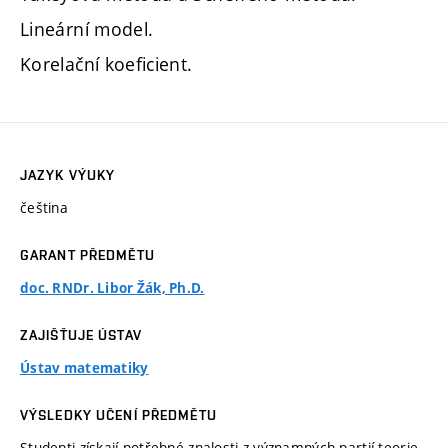
Lineární model.
Korelační koeficient.
JAZYK VÝUKY
čeština
GARANT PŘEDMĚTU
doc. RNDr. Libor Žák, Ph.D.
ZAJIŠŤUJE ÚSTAV
Ústav matematiky
VÝSLEDKY UČENÍ PŘEDMĚTU
Studenti získají potřebné znalosti z významných partií teorie