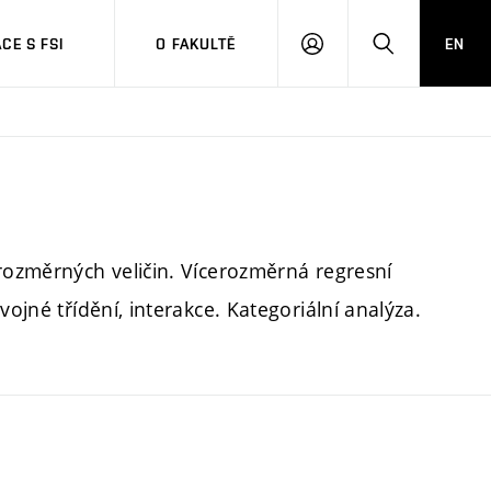
CE S FSI
O FAKULTĚ
EN
PŘIHLÁŠENÍ
HLEDAT
orozměrných veličin. Vícerozměrná regresní
vojné třídění, interakce. Kategoriální analýza.