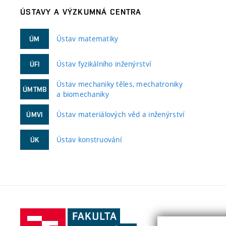
ÚSTAVY A VÝZKUMNÁ CENTRA
Ústav matematiky
ÚM
Ústav fyzikálního inženýrství
ÚFI
Ústav mechaniky těles, mechatroniky
ÚMTMB
a biomechaniky
Ústav materiálových věd a inženýrství
ÚMVI
Ústav konstruování
ÚK
Fakulta