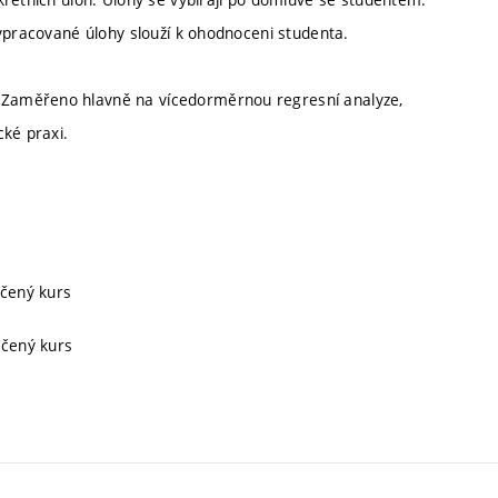
vypracované úlohy slouží k ohodnoceni studenta.
Zaměřeno hlavně na vícedorměrnou regresní analyze,
cké praxi.
učený kurs
učený kurs