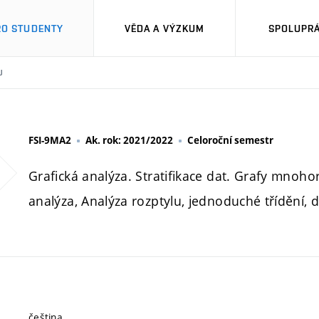
RO STUDENTY
VĚDA A VÝZKUM
SPOLUPRÁ
U
FSI-9MA2
Ak. rok: 2021/2022
Celoroční semestr
Grafická analýza. Stratifikace dat. Grafy mnoh
analýza, Analýza rozptylu, jednoduché třídění, d
čeština