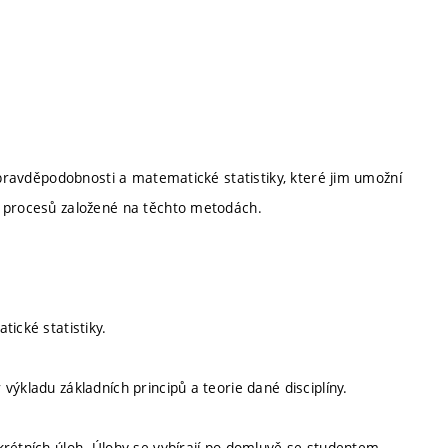
e pravděpodobnosti a matematické statistiky, které jim umožní
a procesů založené na těchto metodách.
ické statistiky.
ýkladu základních principů a teorie dané disciplíny.
krétních úloh. Úlohy se vybírají po domluvě se studentem.