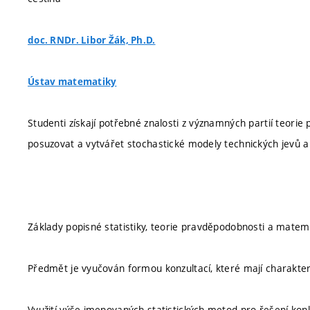
doc. RNDr. Libor Žák, Ph.D.
Ústav matematiky
Studenti získají potřebné znalosti z významných partií teori
posuzovat a vytvářet stochastické modely technických jevů 
Základy popisné statistiky, teorie pravděpodobnosti a matemat
Předmět je vyučován formou konzultací, které mají charakter v
Využití výše jmenovaných statistických metod pro řešení kon