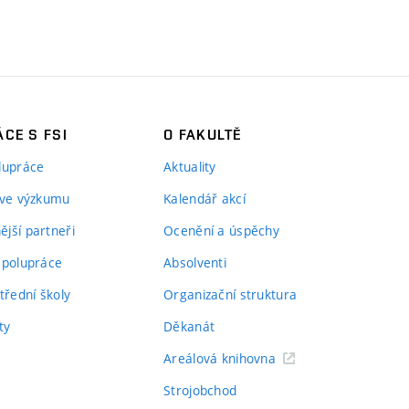
CE S FSI
O FAKULTĚ
lupráce
Aktuality
 ve výzkumu
Kalendář akcí
jší partneři
Ocenění a úspěchy
spolupráce
Absolventi
třední školy
Organizační struktura
ty
Děkanát
Areálová knihovna
Strojobchod