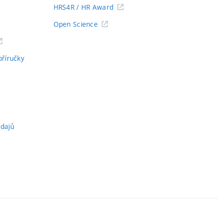
HRS4R / HR Award
Open Science
příručky
údajů