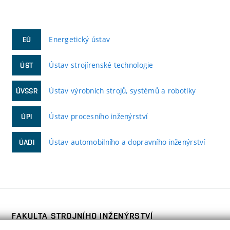
Energetický ústav
EÚ
Ústav strojírenské technologie
ÚST
Ústav výrobních strojů, systémů a robotiky
ÚVSSR
Ústav procesního inženýrství
ÚPI
Ústav automobilního a dopravního inženýrství
ÚADI
FAKULTA STROJNÍHO INŽENÝRSTVÍ
VYSOKÉ UČENÍ TECHNICKÉ V BRNĚ