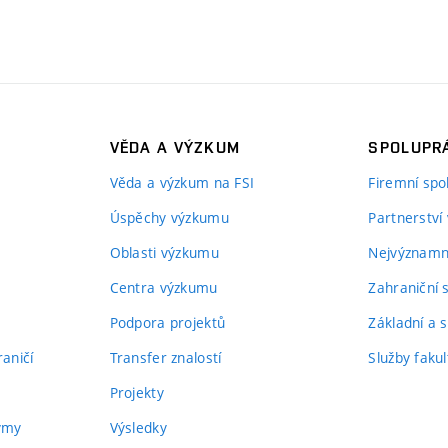
VĚDA A VÝZKUM
SPOLUPRÁ
Věda a výzkum na FSI
Firemní spo
Úspěchy výzkumu
Partnerství
Oblasti výzkumu
Nejvýznamně
Centra výzkumu
Zahraniční 
Podpora projektů
Základní a s
aničí
Transfer znalostí
Služby fakul
Projekty
týmy
Výsledky