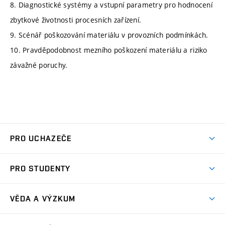
8. Diagnostické systémy a vstupní parametry pro hodnocení
zbytkové životnosti procesních zařízení.
9. Scénář poškozování materiálu v provozních podmínkách.
10. Pravděpodobnost mezního poškození materiálu a riziko
závažné poruchy.
PRO UCHAZEČE
Studuj strojní inženýrství
PRO STUDENTY
Nabídka studia
Předměty
Ambasadoři studia
VĚDA A VÝZKUM
Studijní programy
Přijímačky
Věda a výzkum na FSI
Studijní předpisy