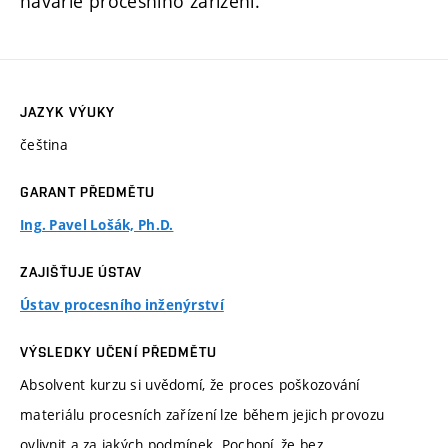
havárie procesního zařízení.
JAZYK VÝUKY
čeština
GARANT PŘEDMĚTU
Ing. Pavel Lošák, Ph.D.
ZAJIŠŤUJE ÚSTAV
Ústav procesního inženýrství
VÝSLEDKY UČENÍ PŘEDMĚTU
Absolvent kurzu si uvědomí, že proces poškozování
materiálu procesních zařízení lze během jejich provozu
ovlivnit a za jakých podmínek. Pochopí, že bez