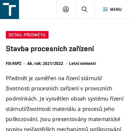
FSI
PŘIHLÁŠENÍ
HLEDAT
MENU
VUT
v
Brně
DETAIL PŘEDMĚTU
Stavba procesních zařízení
FSI-9SPZ
Ak. rok: 2021/2022
Letní semestr
Předmět je zaměřen na řízení stárnutí/
životnosti procesních zařízení v provozních
podmínkách. Je vysvětlen obsah systému řízení
stárnutí/životnosti materiálu a procesů jeho
poškozování. Jsou presentovány matematické
popisy nejčastějších mechanizmů poškozování