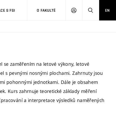
CE S FSI
O FAKULTĚ
EN
PŘIHLÁŠENÍ
HLEDAT
l se zaměřením na letové výkony, letové
tadel s pevnými nosnými plochami. Zahrnuty jsou
vými pohonnými jednotkami. Dále je obsahem
ek. Kurs zahrnuje teoretické základy měření
. Zpracování a interpretace výsledků naměřených