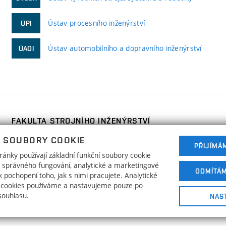
Ústav procesního inženýrství
ÚPI
Ústav automobilního a dopravního inženýrství
ÚADI
FAKULTA STROJNÍHO INŽENÝRSTVÍ
VYSOKÉ UČENÍ TECHNICKÉ V BRNĚ
 SOUBORY COOKIE
Technická 2896/2
PŘIJÍMÁ
www.fme.vutbr.cz
ánky používají základní funkční soubory cookie
616 69 Brno
info@fme.vutbr.cz
ho správného fungování, analytické a marketingové
ODMÍTÁ
 pochopení toho, jak s nimi pracujete. Analytické
 cookies používáme a nastavujeme pouze po
souhlasu.
NAS