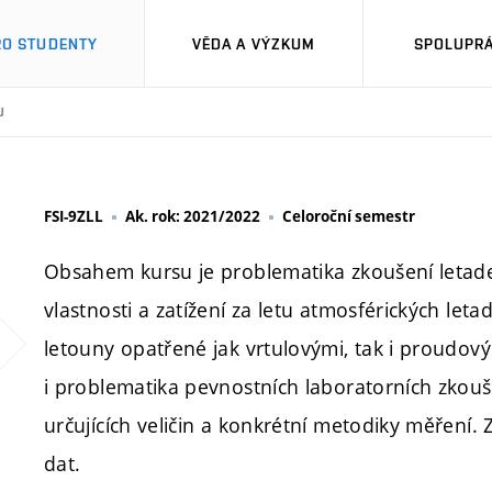
RO STUDENTY
VĚDA A VÝZKUM
SPOLUPRÁ
U
FSI-9ZLL
Ak. rok: 2021/2022
Celoroční semestr
Obsahem kursu je problematika zkoušení letade
vlastnosti a zatížení za letu atmosférických le
letouny opatřené jak vrtulovými, tak i proudo
i problematika pevnostních laboratorních zkouš
určujících veličin a konkrétní metodiky měření
dat.