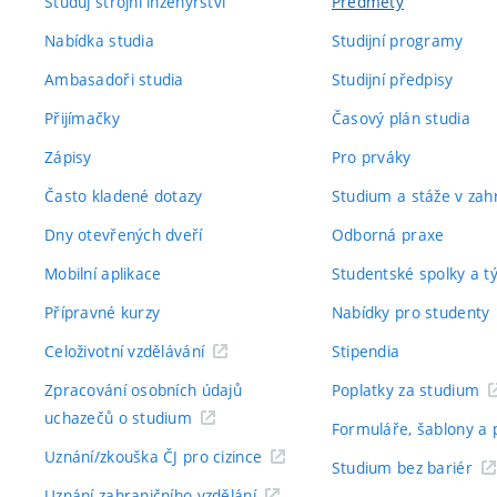
Studuj strojní inženýrství
Předměty
Nabídka studia
Studijní programy
Ambasadoři studia
Studijní předpisy
Přijímačky
Časový plán studia
Zápisy
Pro prváky
Často kladené dotazy
Studium a stáže v zahr
Dny otevřených dveří
Odborná praxe
Mobilní aplikace
Studentské spolky a 
Přípravné kurzy
Nabídky pro studenty
Celoživotní vzdělávání
Stipendia
Zpracování osobních údajů
Poplatky za studium
uchazečů o studium
Formuláře, šablony a 
Uznání/zkouška ČJ pro cizince
Studium bez bariér
Uznání zahraničního vzdělání