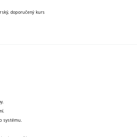
orský, doporučený kurs
y.
ní.
ho systému.