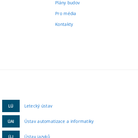
Plány budov
Pro média
Kontakty
Letecký ústav
LÚ
Ústav automatizace a informatiky
ÚAI
Ústav jazyků
ÚJ