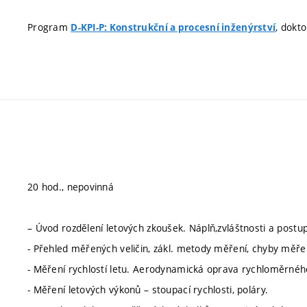
Program
, dokt
D-KPI-P: Konstrukční a procesní inženýrství
20 hod., nepovinná
– Úvod rozdělení letových zkoušek. Náplň,zvláštnosti a postup
- Přehled měřených veličin, zákl. metody měření, chyby měře
- Měření rychlostí letu. Aerodynamická oprava rychloměrné
- Měření letových výkonů – stoupací rychlosti, poláry.