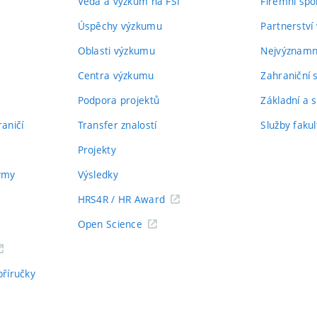
Věda a výzkum na FSI
Firemní spo
Úspěchy výzkumu
Partnerství
Oblasti výzkumu
Nejvýznamně
Centra výzkumu
Zahraniční 
Podpora projektů
Základní a s
aničí
Transfer znalostí
Služby fakul
Projekty
týmy
Výsledky
HRS4R / HR Award
Open Science
příručky