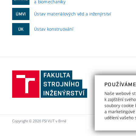
a biomechaniky
Ústav materiálových věd a inženýrství
ÚMVI
Ústav konstruování
ÚK
Fakulta
strojního
POUŽÍVÁME
inženýrství,
Naše webové str
Vysoké
k zajištění své
učení
soubory cookie k
a marketingové
technické
udělení vašeho 
v
Copyright © 2026 FSI VUT v Brně
Brně