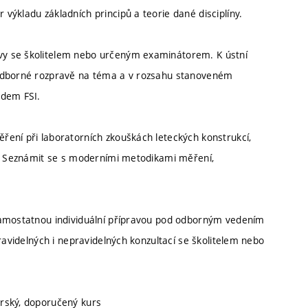
ýkladu základních principů a teorie dané disciplíny.
vy se školitelem nebo určeným examinátorem. K ústní
 odborné rozpravě na téma a v rozsahu stanoveném
ádem FSI.
ení při laboratorních zkouškách leteckých konstrukcí,
l. Seznámit se s moderními metodikami měření,
samostatnou individuální přípravou pod odborným vedením
ravidelných i nepravidelných konzultací se školitelem nebo
orský, doporučený kurs