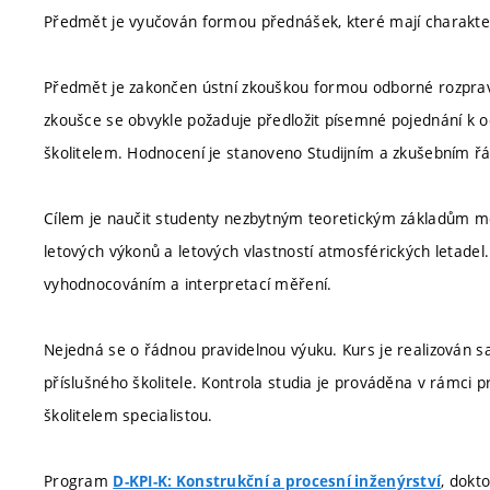
Předmět je vyučován formou přednášek, které mají charakter v
Předmět je zakončen ústní zkouškou formou odborné rozpra
zkoušce se obvykle požaduje předložit písemné pojednání k
školitelem. Hodnocení je stanoveno Studijním a zkušebním ř
Cílem je naučit studenty nezbytným teoretickým základům měř
letových výkonů a letových vlastností atmosférických letade
vyhodnocováním a interpretací měření.
Nejedná se o řádnou pravidelnou výuku. Kurs je realizován 
příslušného školitele. Kontrola studia je prováděna v rámci p
školitelem specialistou.
Program
, dokt
D-KPI-K: Konstrukční a procesní inženýrství