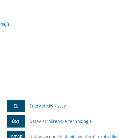
údajů
Energetický ústav
EÚ
Ústav strojírenské technologie
ÚST
Ústav výrobních strojů, systémů a robotiky
ÚVSSR