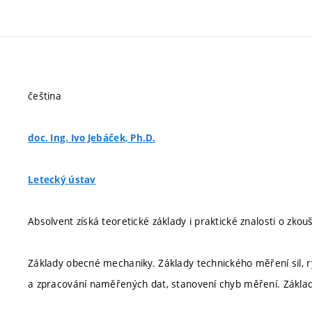
čeština
doc. Ing. Ivo Jebáček, Ph.D.
Letecký ústav
Absolvent získá teoretické základy i praktické znalosti o zkouše
Základy obecné mechaniky. Základy technického měření sil, ryc
a zpracování naměřených dat, stanovení chyb měření. Základ