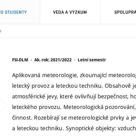
RO STUDENTY
VĚDA A VÝZKUM
SPOLUPRÁ
U
FSI-DLM
Ak. rok: 2021/2022
Letní semestr
Aplikovaná meteorologie, zkoumající meteorologic
letecký provoz a leteckou techniku. Obsahově j
atmosférické jevy, které ovlivňují bezpečnost, 
leteckého provozu. Meteorologická pozorování,
činnost. Rozebírají se meteorologické prvky a jev
a leteckou techniku. Synoptické objekty: vzduc