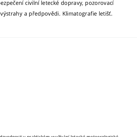
ezpečení civilní letecké dopravy, pozorovací
výstrahy a předpovědi. Klimatografie letišť.
a dovednosti v praktickém využívání letecké meteorologické