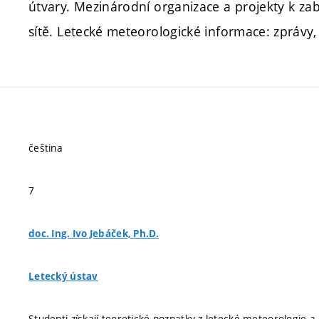
útvary. Mezinárodní organizace a projekty k zab
sítě. Letecké meteorologické informace: zprávy, 
čeština
7
doc. Ing. Ivo Jebáček, Ph.D.
Letecký ústav
Studenti získají teoretické poznatky z letecké meteorologie 