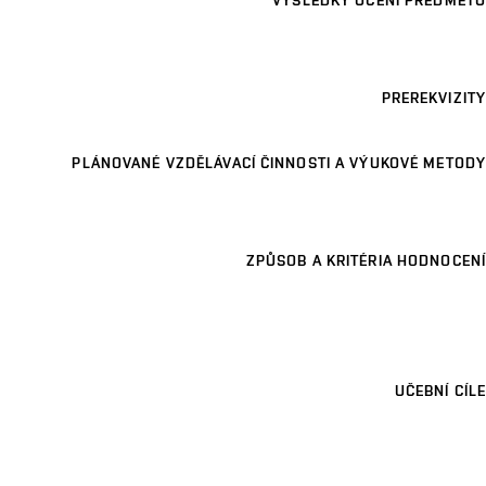
VÝSLEDKY UČENÍ PŘEDMĚTU
PREREKVIZITY
PLÁNOVANÉ VZDĚLÁVACÍ ČINNOSTI A VÝUKOVÉ METODY
ZPŮSOB A KRITÉRIA HODNOCENÍ
UČEBNÍ CÍLE