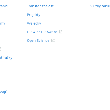
aničí
Transfer znalostí
Služby fakul
Projekty
týmy
Výsledky
HRS4R / HR Award
Open Science
příručky
údajů