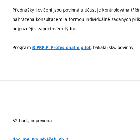
Přednášky i cvičení jsou povinná a účast je kontrolována tř
nahrazena konsultacemi a formou individuálně zadaných pří
nejpozději v zápočtovém týdnu.
Program
, bakalářský, povinný
B-PRP-P: Profesionální pilot
52 hod., nepovinná
doc. Ing. Ivo Jebáček, Ph.D.