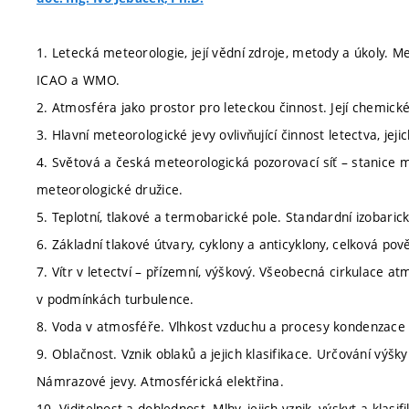
1. Letecká meteorologie, její vědní zdroje, metody a úkoly. M
ICAO a WMO.
2. Atmosféra jako prostor pro leteckou činnost. Její chemické
3. Hlavní meteorologické jevy ovlivňující činnost letectva, jej
4. Světová a česká meteorologická pozorovací síť – stanice me
meteorologické družice.
5. Teplotní, tlakové a termobarické pole. Standardní izobarick
6. Základní tlakové útvary, cyklony a anticyklony, celková pov
7. Vítr v letectví – přízemní, výškový. Všeobecná cirkulace at
v podmínkách turbulence.
8. Voda v atmosféře. Vlhkost vzduchu a procesy kondenzace 
9. Oblačnost. Vznik oblaků a jejich klasifikace. Určování výšk
Námrazové jevy. Atmosférická elektřina.
10. Viditelnost a dohlednost. Mlhy, jejich vznik, výskyt a klasi