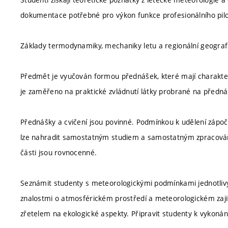
dokumentace potřebné pro výkon funkce profesionálního pilo
Základy termodynamiky, mechaniky letu a regionální geograf
Předmět je vyučován formou přednášek, které mají charakter v
je zaměřeno na praktické zvládnutí látky probrané na předn
Přednášky a cvičení jsou povinné. Podmínkou k udělení zápoč
lze nahradit samostatným studiem a samostatným zpracován
části jsou rovnocenné.
Seznámit studenty s meteorologickými podmínkami jednotlivých
znalostmi o atmosférickém prostředí a meteorologickém zajišť
zřetelem na ekologické aspekty. Připravit studenty k vykonán