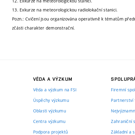
12. Exkurze na meteorologickou stanici.
13. Exkurze na meteorologickou radiolokační stanici.
Pozn.: Cvičení jsou organizována operativně k tématům před
zčásti charakter demonstrační.
VĚDA A VÝZKUM
SPOLUPRÁ
Věda a výzkum na FSI
Firemní spo
Úspěchy výzkumu
Partnerství
Oblasti výzkumu
Nejvýznamně
Centra výzkumu
Zahraniční 
Podpora projektů
Základní a s