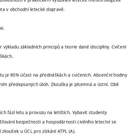
ta v obchodní letecké dopravě.
ie.
ýkladu základních principů a teorie dané disciplíny. Cvičení
áškách.
tu je 80% účast na přednáškách a cvičeních. Absenční hodiny
ím předepsaných úloh. Zkouška je písemná a ústní. Obě
 fází letu a provozu na letištích. Vybavit studenty
ování bezpečnosti a hospodárnosti civilního letectví se
í zkoušek u ÚCL pro získání ATPL (A).