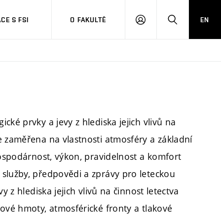
CE S FSI
O FAKULTĚ
EN
PŘIHLÁŠENÍ
HLEDAT
ké prvky a jevy z hlediska jejich vlivů na
e zaměřena na vlastnosti atmosféry a základní
hospodárnost, výkon, pravidelnost a komfort
 služby, předpovědi a zprávy pro leteckou
y z hlediska jejich vlivů na činnost letectva
hové hmoty, atmosférické fronty a tlakové