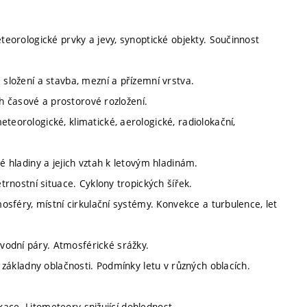
eteorologické prvky a jevy, synoptické objekty. Součinnost
 složení a stavba, mezní a přízemní vrstva.
ich časové a prostorové rozložení.
teorologické, klimatické, aerologické, radiolokační,
é hladiny a jejich vztah k letovým hladinám.
ětrnostní situace. Cyklony tropických šířek.
mosféry, místní cirkulační systémy. Konvekce a turbulence, let
vodní páry. Atmosférické srážky.
y základny oblačnosti. Podmínky letu v různých oblacích.
fikace. Litometeory snižující dohlednost.