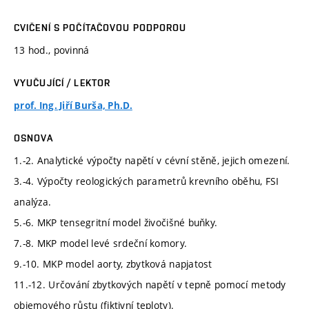
CVIČENÍ S POČÍTAČOVOU PODPOROU
13 hod., povinná
VYUČUJÍCÍ / LEKTOR
prof. Ing. Jiří Burša, Ph.D.
OSNOVA
1.-2. Analytické výpočty napětí v cévní stěně, jejich omezení.
3.-4. Výpočty reologických parametrů krevního oběhu, FSI
analýza.
5.-6. MKP tensegritní model živočišné buňky.
7.-8. MKP model levé srdeční komory.
9.-10. MKP model aorty, zbytková napjatost
11.-12. Určování zbytkových napětí v tepně pomocí metody
objemového růstu (fiktivní teploty).