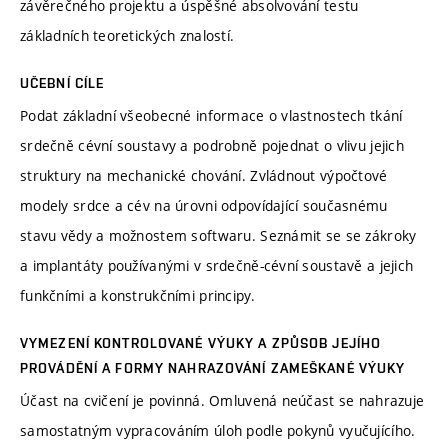
závěrečného projektu a úspěšné absolvování testu
základních teoretických znalostí.
UČEBNÍ CÍLE
Podat základní všeobecné informace o vlastnostech tkání
srdečně cévní soustavy a podrobně pojednat o vlivu jejich
struktury na mechanické chování. Zvládnout výpočtové
modely srdce a cév na úrovni odpovídající současnému
stavu vědy a možnostem softwaru. Seznámit se se zákroky
a implantáty používanými v srdečně-cévní soustavě a jejich
funkčními a konstrukčními principy.
VYMEZENÍ KONTROLOVANÉ VÝUKY A ZPŮSOB JEJÍHO
PROVÁDĚNÍ A FORMY NAHRAZOVÁNÍ ZAMEŠKANÉ VÝUKY
Účast na cvičení je povinná. Omluvená neúčast se nahrazuje
samostatným vypracováním úloh podle pokynů vyučujícího.