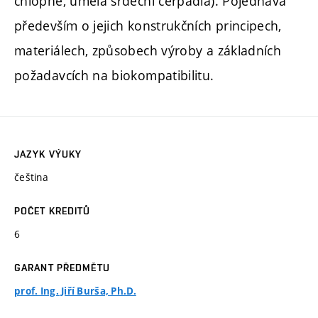
chlopně, umělá srdeční čerpadla). Pojednává
především o jejich konstrukčních principech,
materiálech, způsobech výroby a základních
požadavcích na biokompatibilitu.
JAZYK VÝUKY
čeština
POČET KREDITŮ
6
GARANT PŘEDMĚTU
prof. Ing. Jiří Burša, Ph.D.