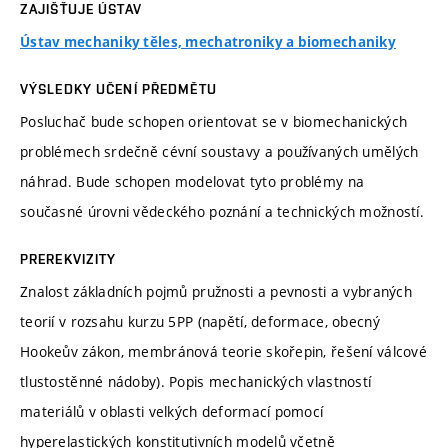
ZAJIŠŤUJE ÚSTAV
Ústav mechaniky těles, mechatroniky a biomechaniky
VÝSLEDKY UČENÍ PŘEDMĚTU
Posluchač bude schopen orientovat se v biomechanických
problémech srdečně cévní soustavy a používaných umělých
náhrad. Bude schopen modelovat tyto problémy na
současné úrovni vědeckého poznání a technických možností.
PREREKVIZITY
Znalost základních pojmů pružnosti a pevnosti a vybraných
teorií v rozsahu kurzu 5PP (napětí, deformace, obecný
Hookeův zákon, membránová teorie skořepin, řešení válcové
tlustostěnné nádoby). Popis mechanických vlastností
materiálů v oblasti velkých deformací pomocí
hyperelastických konstitutivních modelů včetně