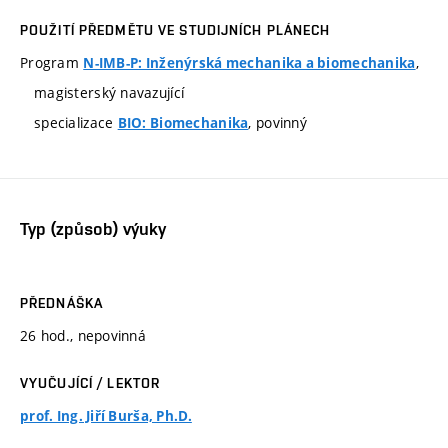
POUŽITÍ PŘEDMĚTU VE STUDIJNÍCH PLÁNECH
Program
,
N-IMB-P: Inženýrská mechanika a biomechanika
magisterský navazující
specializace
, povinný
BIO: Biomechanika
Typ (způsob) výuky
PŘEDNÁŠKA
26 hod., nepovinná
VYUČUJÍCÍ / LEKTOR
prof. Ing. Jiří Burša, Ph.D.