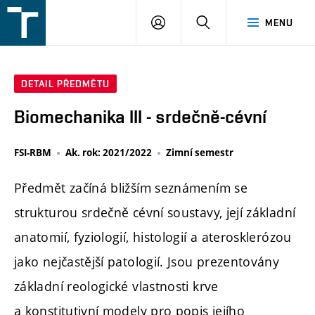
FSI
PŘIHLÁŠENÍ
HLEDAT
MENU
VUT
v
Brně
DETAIL PŘEDMĚTU
Biomechanika III - srdečně-cévní
FSI-RBM
Ak. rok: 2021/2022
Zimní semestr
Předmět začíná bližším seznámením se
strukturou srdečně cévní soustavy, její základní
anatomií, fyziologií, histologií a aterosklerózou
jako nejčastější patologií. Jsou prezentovány
základní reologické vlastnosti krve
a konstitutivní modely pro popis jejího