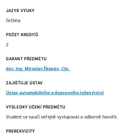
JAZYK VÝUKY
čeština
POČET KREDITŮ
2
GARANT PŘEDMĚTU
doc. Ing. Miroslav Škopán, CSc.
ZAJIŠŤUJE ÚSTAV
Ústav automobilního a dopravního inženýrství
VÝSLEDKY UČENÍ PŘEDMĚTU
Student se naučí veřejně vystupovat a odborně hovořit.
PREREKVIZITY