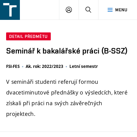
FSI
PŘIHLÁŠENÍ
HLEDAT
MENU
VUT
v
Brně
DETAIL PŘEDMĚTU
Seminář k bakalářské práci (B-SSZ)
FSI-FES
Ak. rok: 2022/2023
Letní semestr
V semináři studenti referují formou
dvacetiminutové přednášky o výsledcích, které
získali při práci na svých závěrečných
projektech.