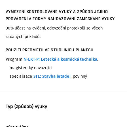
VYMEZENÍ KONTROLOVANÉ VÝUKY A ZPŮSOB JEJÍHO
PROVÁDĚNÍ A FORMY NAHRAZOVÁNÍ ZAMEŠKANÉ VÝUKY
90% účast na cvičení, odevzdání protokolů ze všech
zadaných příkladů.
POUŽITÍ PŘEDMĚTU VE STUDIJNÍCH PLÁNECH
Program
,
N-LKT-P: Letecká a kosmická technika
magisterský navazující
specializace
, povinný
STL: Stavba letadel
Typ (způsob) výuky