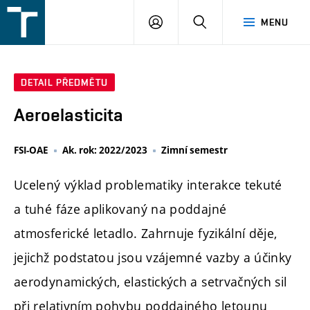
FSI
PŘIHLÁŠENÍ
HLEDAT
MENU
VUT
v
Brně
DETAIL PŘEDMĚTU
Aeroelasticita
FSI-OAE
Ak. rok: 2022/2023
Zimní semestr
Ucelený výklad problematiky interakce tekuté
a tuhé fáze aplikovaný na poddajné
atmosferické letadlo. Zahrnuje fyzikální děje,
jejichž podstatou jsou vzájemné vazby a účinky
aerodynamických, elastických a setrvačných sil
při relativním pohybu poddajného letounu