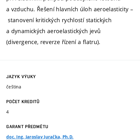
a vzduchu. Řešení hlavních úloh aeroelasticity –
stanovení kritických rychlostí statických
a dynamických aeroelastických jevů
(divergence, reverze řízení a flatru).
JAZYK VÝUKY
čeština
POČET KREDITŮ
4
GARANT PŘEDMĚTU
doc. Ing. Jaroslav Juračka, Ph.D.