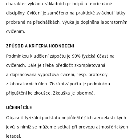
charakter výkladu základních principů a teorie dané
disciplíny. Cvičení je zaměřeno na praktické zvládnutí látky
probrané na přednáškách. Výuka je doplněna laboratorním
cvičením.
ZPŮSOB A KRITÉRIA HODNOCENÍ
Podmínkou k udělení zápočtu je 90% fyzická účast na
cvičeních. Dále je třeba předložit zkompletovaná
a dopracovaná výpočtová cvičení, resp. protokoly
z laboratorních úloh. Získání zápočtu je podmínkou
připuštění ke zkoušce. Zkouška je písemná.
UČEBNÍ CÍLE
Objasnit fyzikální podstatu nejdůležitějších aeroelastických
jevů, s nimiž se můžeme setkat při provozu atmosférických
letadel.