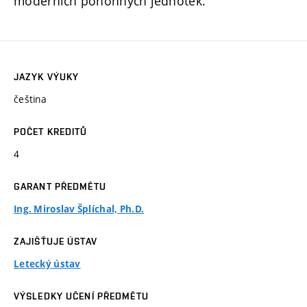
moderních pohonných jednotek.
JAZYK VÝUKY
čeština
POČET KREDITŮ
4
GARANT PŘEDMĚTU
Ing. Miroslav Šplíchal, Ph.D.
ZAJIŠŤUJE ÚSTAV
Letecký ústav
VÝSLEDKY UČENÍ PŘEDMĚTU