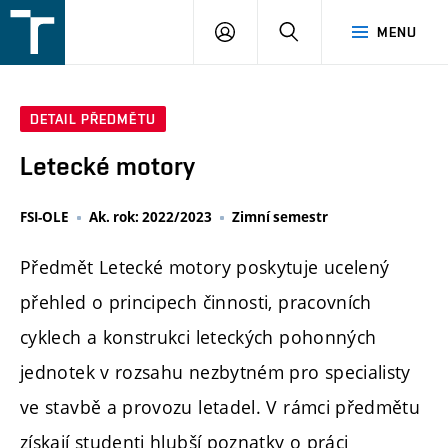
FSI
PŘIHLÁŠENÍ
HLEDAT
MENU
VUT
v
Brně
DETAIL PŘEDMĚTU
Letecké motory
FSI-OLE
Ak. rok: 2022/2023
Zimní semestr
Předmět Letecké motory poskytuje ucelený
přehled o principech činnosti, pracovních
cyklech a konstrukci leteckých pohonných
jednotek v rozsahu nezbytném pro specialisty
ve stavbě a provozu letadel. V rámci předmětu
získají studenti hlubší poznatky o práci