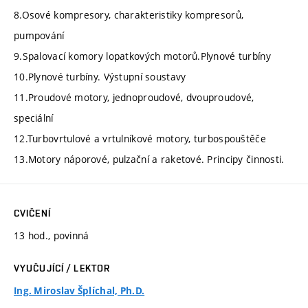
8.Osové kompresory, charakteristiky kompresorů,
pumpování
9.Spalovací komory lopatkových motorů.Plynové turbíny
10.Plynové turbíny. Výstupní soustavy
11.Proudové motory, jednoproudové, dvouproudové,
speciální
12.Turbovrtulové a vrtulníkové motory, turbospouštěče
13.Motory náporové, pulzační a raketové. Principy činnosti.
CVIČENÍ
13 hod., povinná
VYUČUJÍCÍ / LEKTOR
Ing. Miroslav Šplíchal, Ph.D.