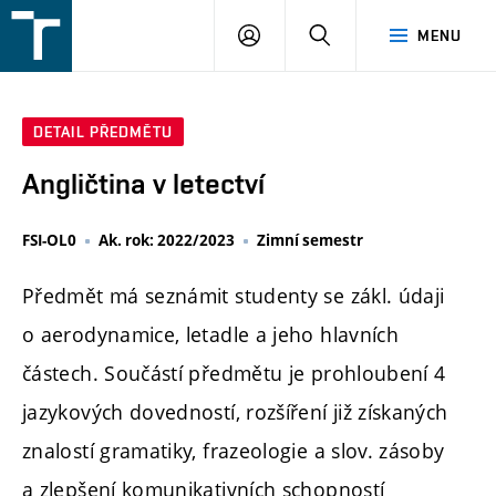
FSI
PŘIHLÁŠENÍ
HLEDAT
MENU
VUT
v
Brně
DETAIL PŘEDMĚTU
Angličtina v letectví
FSI-OL0
Ak. rok: 2022/2023
Zimní semestr
Předmět má seznámit studenty se zákl. údaji
o aerodynamice, letadle a jeho hlavních
částech. Součástí předmětu je prohloubení 4
jazykových dovedností, rozšíření již získaných
znalostí gramatiky, frazeologie a slov. zásoby
a zlepšení komunikativních schopností