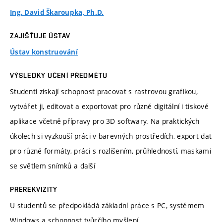
Ing. David Škaroupka, Ph.D.
ZAJIŠŤUJE ÚSTAV
Ústav konstruování
VÝSLEDKY UČENÍ PŘEDMĚTU
Studenti získají schopnost pracovat s rastrovou grafikou,
vytvářet ji, editovat a exportovat pro různé digitální i tiskové
aplikace včetně přípravy pro 3D softwary. Na praktických
úkolech si vyzkouší práci v barevných prostředích, export dat
pro různé formáty, práci s rozlišením, průhledností, maskami
se světlem snímků a další
PREREKVIZITY
U studentů se předpokládá základní práce s PC, systémem
Windows a schopnost tvůrčího myšlení.