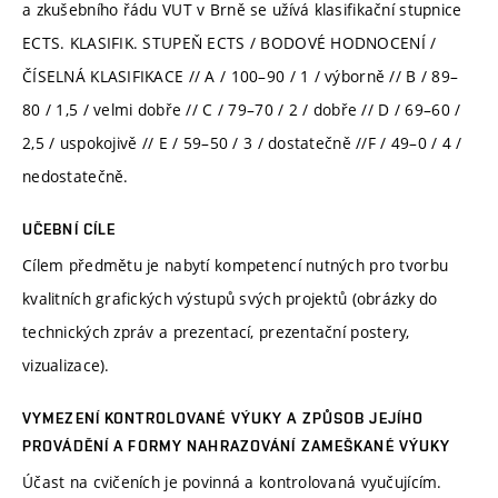
a zkušebního řádu VUT v Brně se užívá klasifikační stupnice
ECTS. KLASIFIK. STUPEŇ ECTS / BODOVÉ HODNOCENÍ /
ČÍSELNÁ KLASIFIKACE // A / 100–90 / 1 / výborně // B / 89–
80 / 1,5 / velmi dobře // C / 79–70 / 2 / dobře // D / 69–60 /
2,5 / uspokojivě // E / 59–50 / 3 / dostatečně //F / 49–0 / 4 /
nedostatečně.
UČEBNÍ CÍLE
Cílem předmětu je nabytí kompetencí nutných pro tvorbu
kvalitních grafických výstupů svých projektů (obrázky do
technických zpráv a prezentací, prezentační postery,
vizualizace).
VYMEZENÍ KONTROLOVANÉ VÝUKY A ZPŮSOB JEJÍHO
PROVÁDĚNÍ A FORMY NAHRAZOVÁNÍ ZAMEŠKANÉ VÝUKY
Účast na cvičeních je povinná a kontrolovaná vyučujícím.