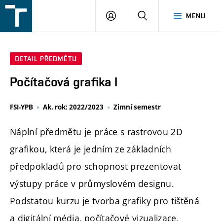
FSI
PŘIHLÁŠENÍ
HLEDAT
MENU
VUT
v
Brně
DETAIL PŘEDMĚTU
Počítačová grafika I
FSI-YPB
Ak. rok: 2022/2023
Zimní semestr
Náplní předmětu je práce s rastrovou 2D
grafikou, která je jedním ze základních
předpokladů pro schopnost prezentovat
výstupy práce v průmyslovém designu.
Podstatou kurzu je tvorba grafiky pro tištěná
a digitální média, počítačové vizualizace,