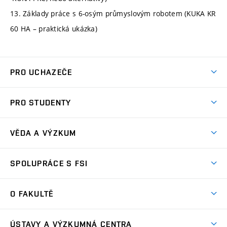
13. Základy práce s 6-osým průmyslovým robotem (KUKA KR
60 HA – praktická ukázka)
PRO UCHAZEČE
Studuj strojní inženýrství
PRO STUDENTY
Nabídka studia
Předměty
Ambasadoři studia
VĚDA A VÝZKUM
Studijní programy
Přijímačky
Věda a výzkum na FSI
Studijní předpisy
SPOLUPRÁCE S FSI
Zápisy
Úspěchy výzkumu
Časový plán studia
Často kladené dotazy
Firemní spolupráce
Oblasti výzkumu
O FAKULTĚ
Pro prváky
Dny otevřených dveří
Partnerství ve výzkumu
Centra výzkumu
Studium a stáže v zahraničí
Aktuality
Mobilní aplikace
Nejvýznamnější partneři
ÚSTAVY A VÝZKUMNÁ CENTRA
Podpora projektů