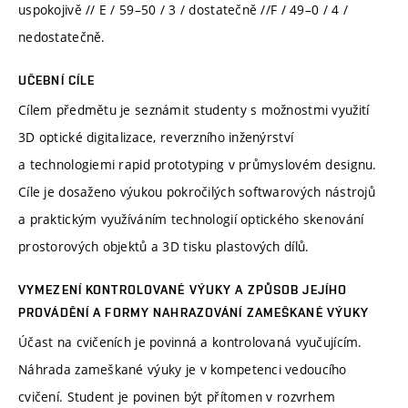
uspokojivě // E / 59–50 / 3 / dostatečně //F / 49–0 / 4 /
nedostatečně.
UČEBNÍ CÍLE
Cílem předmětu je seznámit studenty s možnostmi využití
3D optické digitalizace, reverzního inženýrství
a technologiemi rapid prototyping v průmyslovém designu.
Cíle je dosaženo výukou pokročilých softwarových nástrojů
a praktickým využíváním technologií optického skenování
prostorových objektů a 3D tisku plastových dílů.
VYMEZENÍ KONTROLOVANÉ VÝUKY A ZPŮSOB JEJÍHO
PROVÁDĚNÍ A FORMY NAHRAZOVÁNÍ ZAMEŠKANÉ VÝUKY
Účast na cvičeních je povinná a kontrolovaná vyučujícím.
Náhrada zameškané výuky je v kompetenci vedoucího
cvičení. Student je povinen být přítomen v rozvrhem