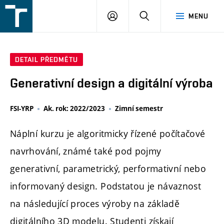
FSI
PŘIHLÁŠENÍ
HLEDAT
MENU
VUT
v
Brně
DETAIL PŘEDMĚTU
Generativní design a digitální výroba
FSI-YRP
Ak. rok: 2022/2023
Zimní semestr
Náplní kurzu je algoritmicky řízené počítačové
navrhování, známé také pod pojmy
generativní, parametrický, performativní nebo
informovaný design. Podstatou je návaznost
na následující proces výroby na základě
digitálního 3D modelu. Studenti získají