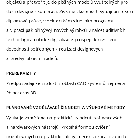
objektů a přetvořit je do plošných modelů využitelných pro
další designérskou práci. Získané zkušenosti využijí při řešení
diplomové práce, v doktorském studijním programu
a v praxi pak při vývoji nových výrobků. Znalost aditivních
technologií a optické digitalizace prospěje k rozšíření
dovedností potřebných k realizací designových
a předvýrobních modelů.
PREREKVIZITY
Předpokládají se znalosti z oblasti CAD systémů, zejména
Rhinoceros 3D.
PLÁNOVANÉ VZDĚLÁVACÍ ČINNOSTI A VÝUKOVÉ METODY
Výuka je zaměřena na praktické zvládnutí softwarových
a hardwarových nástrojů. Probíhá formou cvičení
orientovaných na praktické úlohy, měření a zpracování dat