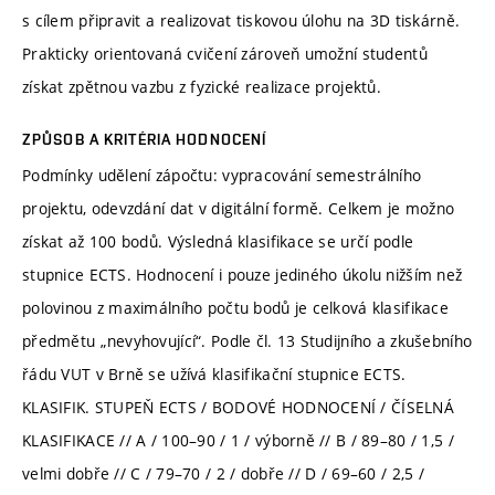
s cílem připravit a realizovat tiskovou úlohu na 3D tiskárně.
Prakticky orientovaná cvičení zároveň umožní studentů
získat zpětnou vazbu z fyzické realizace projektů.
ZPŮSOB A KRITÉRIA HODNOCENÍ
Podmínky udělení zápočtu: vypracování semestrálního
projektu, odevzdání dat v digitální formě. Celkem je možno
získat až 100 bodů. Výsledná klasifikace se určí podle
stupnice ECTS. Hodnocení i pouze jediného úkolu nižším než
polovinou z maximálního počtu bodů je celková klasifikace
předmětu „nevyhovující“. Podle čl. 13 Studijního a zkušebního
řádu VUT v Brně se užívá klasifikační stupnice ECTS.
KLASIFIK. STUPEŇ ECTS / BODOVÉ HODNOCENÍ / ČÍSELNÁ
KLASIFIKACE // A / 100–90 / 1 / výborně // B / 89–80 / 1,5 /
velmi dobře // C / 79–70 / 2 / dobře // D / 69–60 / 2,5 /