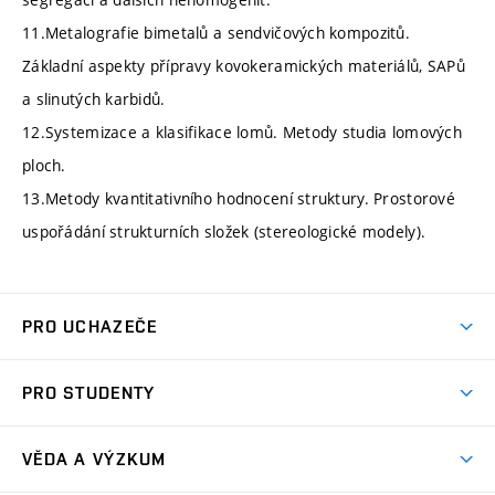
11.Metalografie bimetalů a sendvičových kompozitů.
Základní aspekty přípravy kovokeramických materiálů, SAPů
a slinutých karbidů.
12.Systemizace a klasifikace lomů. Metody studia lomových
ploch.
13.Metody kvantitativního hodnocení struktury. Prostorové
uspořádání strukturních složek (stereologické modely).
PRO UCHAZEČE
Studuj strojní inženýrství
PRO STUDENTY
Nabídka studia
Předměty
Ambasadoři studia
VĚDA A VÝZKUM
Studijní programy
Přijímačky