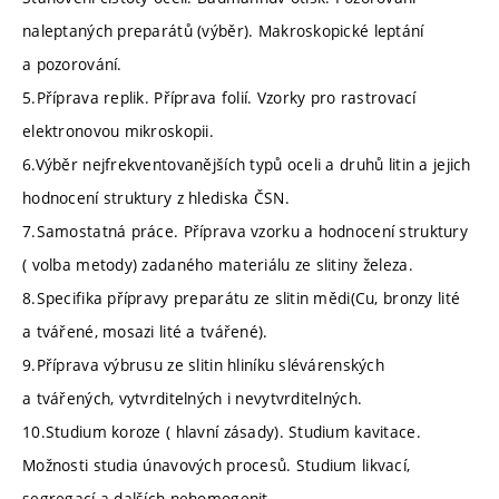
naleptaných preparátů (výběr). Makroskopické leptání
a pozorování.
5.Příprava replik. Příprava folií. Vzorky pro rastrovací
elektronovou mikroskopii.
6.Výběr nejfrekventovanějších typů oceli a druhů litin a jejich
hodnocení struktury z hlediska ČSN.
7.Samostatná práce. Příprava vzorku a hodnocení struktury
( volba metody) zadaného materiálu ze slitiny železa.
8.Specifika přípravy preparátu ze slitin mědi(Cu, bronzy lité
a tvářené, mosazi lité a tvářené).
9.Příprava výbrusu ze slitin hliníku slévárenských
a tvářených, vytvrditelných i nevytvrditelných.
10.Studium koroze ( hlavní zásady). Studium kavitace.
Možnosti studia únavových procesů. Studium likvací,
segregací a dalších nehomogenit.