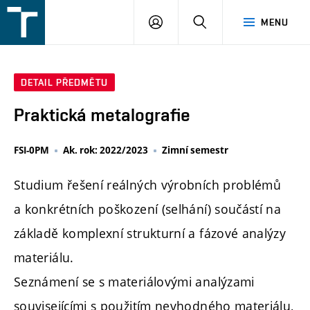
FSI
PŘIHLÁŠENÍ
HLEDAT
MENU
VUT
v
Brně
DETAIL PŘEDMĚTU
Praktická metalografie
FSI-0PM
Ak. rok: 2022/2023
Zimní semestr
Studium řešení reálných výrobních problémů
a konkrétních poškození (selhání) součástí na
základě komplexní strukturní a fázové analýzy
materiálu.
Seznámení se s materiálovými analýzami
souvisejícími s použitím nevhodného materiálu,