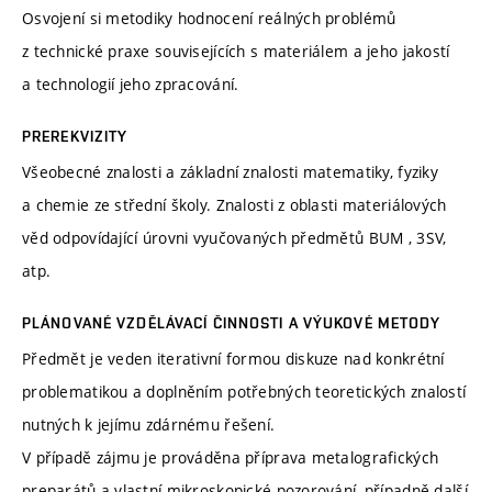
Osvojení si metodiky hodnocení reálných problémů
z technické praxe souvisejících s materiálem a jeho jakostí
a technologií jeho zpracování.
PREREKVIZITY
Všeobecné znalosti a základní znalosti matematiky, fyziky
a chemie ze střední školy. Znalosti z oblasti materiálových
věd odpovídající úrovni vyučovaných předmětů BUM , 3SV,
atp.
PLÁNOVANÉ VZDĚLÁVACÍ ČINNOSTI A VÝUKOVÉ METODY
Předmět je veden iterativní formou diskuze nad konkrétní
problematikou a doplněním potřebných teoretických znalostí
nutných k jejímu zdárnému řešení.
V případě zájmu je prováděna příprava metalografických
preparátů a vlastní mikroskopické pozorování, případně další