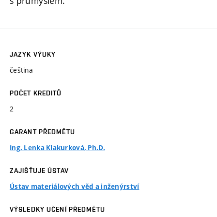
s průmyslem.
JAZYK VÝUKY
čeština
POČET KREDITŮ
2
GARANT PŘEDMĚTU
Ing. Lenka Klakurková, Ph.D.
ZAJIŠŤUJE ÚSTAV
Ústav materiálových věd a inženýrství
VÝSLEDKY UČENÍ PŘEDMĚTU