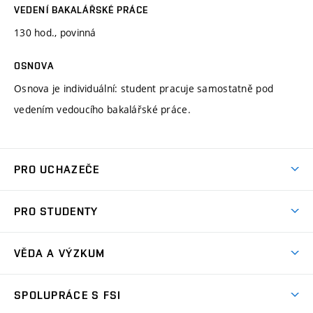
VEDENÍ BAKALÁŘSKÉ PRÁCE
130 hod., povinná
OSNOVA
Osnova je individuální: student pracuje samostatně pod
vedením vedoucího bakalářské práce.
PRO UCHAZEČE
Studuj strojní inženýrství
PRO STUDENTY
Nabídka studia
Předměty
Ambasadoři studia
VĚDA A VÝZKUM
Studijní programy
Přijímačky
Věda a výzkum na FSI
Studijní předpisy
SPOLUPRÁCE S FSI
Zápisy
Úspěchy výzkumu