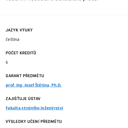
JAZYK VÝUKY
čeština
POČET KREDITŮ
6
GARANT PŘEDMĚTU
prof. Ing. Josef Štětina, Ph.D.
ZAJIŠŤUJE ÚSTAV
Fakulta strojního inženýrství
VÝSLEDKY UČENÍ PŘEDMĚTU