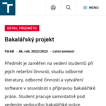
FSI
PŘIHLÁŠENÍ
HLEDAT
MENU
VUT
v
Brně
DETAIL PŘEDMĚTU
Bakalářský projekt
FSI-6B
Ak. rok: 2022/2023
Letní semestr
Předmět je zaměřen na vedení studentů při
jejich rešeršní činnosti, studiu odborné
literatury, odborné činnosti a vytváření
software v souvislosti s přípravou bakalářské
práce. Student pracuje samostatně pod
vedením vedoucího bakalářské práce.