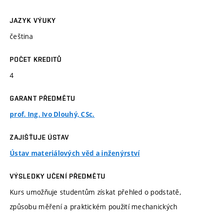
JAZYK VÝUKY
čeština
POČET KREDITŮ
4
GARANT PŘEDMĚTU
prof. Ing. Ivo Dlouhý, CSc.
ZAJIŠŤUJE ÚSTAV
Ústav materiálových věd a inženýrství
VÝSLEDKY UČENÍ PŘEDMĚTU
Kurs umožňuje studentům získat přehled o podstatě,
způsobu měření a praktickém použití mechanických