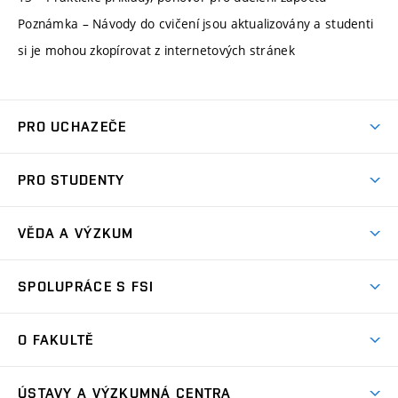
Poznámka – Návody do cvičení jsou aktualizovány a studenti
si je mohou zkopírovat z internetových stránek
PRO UCHAZEČE
Studuj strojní inženýrství
PRO STUDENTY
Nabídka studia
Předměty
Ambasadoři studia
VĚDA A VÝZKUM
Studijní programy
Přijímačky
Věda a výzkum na FSI
Studijní předpisy
SPOLUPRÁCE S FSI
Zápisy
Úspěchy výzkumu
Časový plán studia
Často kladené dotazy
Firemní spolupráce
Oblasti výzkumu
O FAKULTĚ
Pro prváky
Dny otevřených dveří
Partnerství ve výzkumu
Centra výzkumu
Studium a stáže v zahraničí
Aktuality
Mobilní aplikace
Nejvýznamnější partneři
ÚSTAVY A VÝZKUMNÁ CENTRA
Podpora projektů