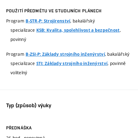
POUŽITÍ PŘEDMĚTU VE STUDIJNÍCH PLÁNECH
Program
, bakalářský
B-STR-P: Strojírenství
specializace
,
KSB: Kvalita, spolehlivost a bezpečnost
povinný
Program
, bakalářský
B-ZSI-P: Základy strojního inženýrství
specializace
, povinně
STI: Základy strojního inženýrství
volitelný
Typ (způsob) výuky
PŘEDNÁŠKA
26 hod., nepovinná