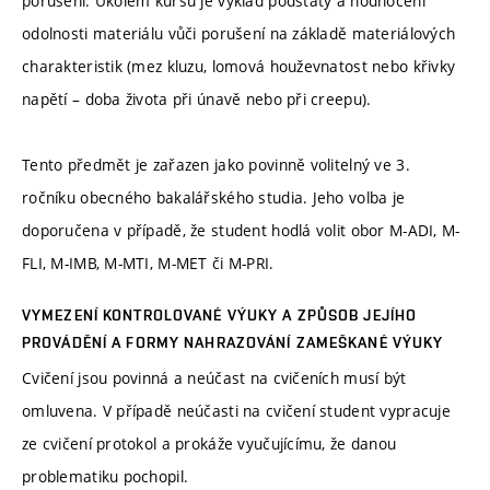
porušení. Úkolem kursu je výklad podstaty a hodnocení
odolnosti materiálu vůči porušení na základě materiálových
charakteristik (mez kluzu, lomová houževnatost nebo křivky
napětí – doba života při únavě nebo při creepu).
Tento předmět je zařazen jako povinně volitelný ve 3.
ročníku obecného bakalářského studia. Jeho volba je
doporučena v případě, že student hodlá volit obor M-ADI, M-
FLI, M-IMB, M-MTI, M-MET či M-PRI.
VYMEZENÍ KONTROLOVANÉ VÝUKY A ZPŮSOB JEJÍHO
PROVÁDĚNÍ A FORMY NAHRAZOVÁNÍ ZAMEŠKANÉ VÝUKY
Cvičení jsou povinná a neúčast na cvičeních musí být
omluvena. V případě neúčasti na cvičení student vypracuje
ze cvičení protokol a prokáže vyučujícímu, že danou
problematiku pochopil.