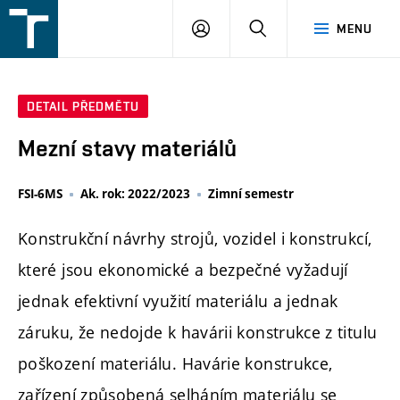
FSI
PŘIHLÁŠENÍ
HLEDAT
MENU
VUT
v
Brně
DETAIL PŘEDMĚTU
Mezní stavy materiálů
FSI-6MS
Ak. rok: 2022/2023
Zimní semestr
Konstrukční návrhy strojů, vozidel i konstrukcí,
které jsou ekonomické a bezpečné vyžadují
jednak efektivní využití materiálu a jednak
záruku, že nedojde k havárii konstrukce z titulu
poškození materiálu. Havárie konstrukce,
zařízení způsobená selháním materiálu se