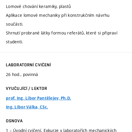
Lomové chování keramiky, plastů
Aplikace lomové mechaniky při konstrukčním návrhu
součásti.
Shrnutí probrané látky formou referátů, které si připraví
studenti.
LABORATORNÍ CVIČENÍ
26 hod., povinná
VYUČUJÍCÍ / LEKTOR
prof. Ing. Libor Pantělejev, Ph.D.
Ing. Libor Válka, CSc.
OSNOVA
1 – Úvodní cvičení. Exkurze v laboratořích mechanických