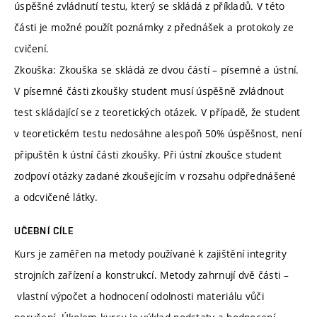
úspěšné zvládnutí testu, který se skládá z příkladů. V této
části je možné použít poznámky z přednášek a protokoly ze
cvičení.
Zkouška: Zkouška se skládá ze dvou částí – písemné a ústní.
V písemné části zkoušky student musí úspěšně zvládnout
test skládající se z teoretických otázek. V případě, že student
v teoretickém testu nedosáhne alespoň 50% úspěšnost, není
připuštěn k ústní části zkoušky. Při ústní zkoušce student
zodpoví otázky zadané zkoušejícím v rozsahu odpřednášené
a odcvičené látky.
UČEBNÍ CÍLE
Kurs je zaměřen na metody používané k zajištění integrity
strojních zařízení a konstrukcí. Metody zahrnují dvě části –
vlastní výpočet a hodnocení odolnosti materiálu vůči