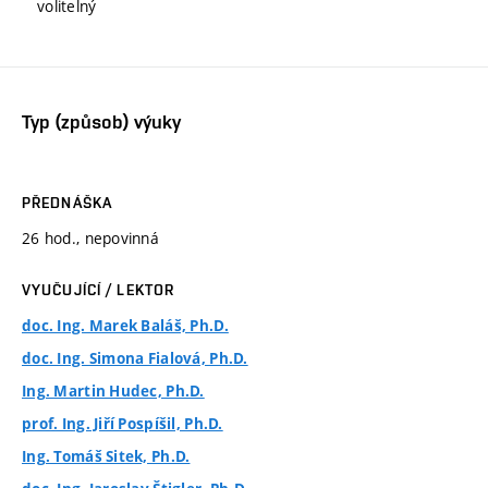
volitelný
Typ (způsob) výuky
PŘEDNÁŠKA
26 hod., nepovinná
VYUČUJÍCÍ / LEKTOR
doc. Ing. Marek Baláš, Ph.D.
doc. Ing. Simona Fialová, Ph.D.
Ing. Martin Hudec, Ph.D.
prof. Ing. Jiří Pospíšil, Ph.D.
Ing. Tomáš Sitek, Ph.D.