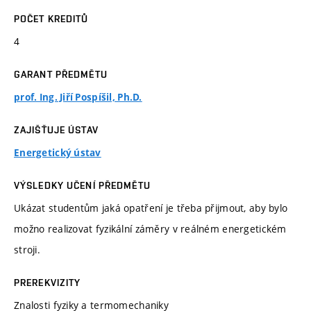
POČET KREDITŮ
4
GARANT PŘEDMĚTU
prof. Ing. Jiří Pospíšil, Ph.D.
ZAJIŠŤUJE ÚSTAV
Energetický ústav
VÝSLEDKY UČENÍ PŘEDMĚTU
Ukázat studentům jaká opatření je třeba přijmout, aby bylo
možno realizovat fyzikální záměry v reálném energetickém
stroji.
PREREKVIZITY
Znalosti fyziky a termomechaniky