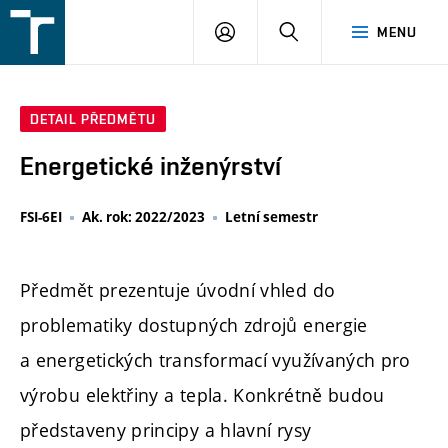
FSI
PŘIHLÁŠENÍ
HLEDAT
MENU
VUT
v
Brně
DETAIL PŘEDMĚTU
Energetické inženýrství
FSI-6EI
Ak. rok: 2022/2023
Letní semestr
Předmět prezentuje úvodní vhled do
problematiky dostupných zdrojů energie
a energetických transformací využívaných pro
výrobu elektřiny a tepla. Konkrétně budou
představeny principy a hlavní rysy