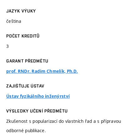
JAZYK VÝUKY
čeština
POČET KREDITŮ
3
GARANT PŘEDMĚTU
prof. RNDr. Radim Chmelík, Ph.D.
ZAJIŠŤUJE ÚSTAV
Ústav fyzikálního inženýrství
VÝSLEDKY UČENÍ PŘEDMĚTU
Zkušenost s popularizací do vlastních řad a s přípravou
odborné publikace.