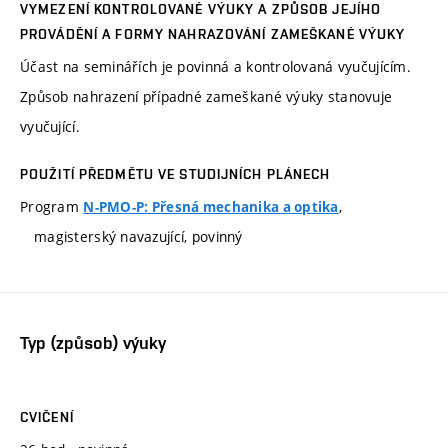
VYMEZENÍ KONTROLOVANÉ VÝUKY A ZPŮSOB JEJÍHO
PROVÁDĚNÍ A FORMY NAHRAZOVÁNÍ ZAMEŠKANÉ VÝUKY
Účast na seminářích je povinná a kontrolovaná vyučujícím.
Způsob nahrazení případné zameškané výuky stanovuje
vyučující.
POUŽITÍ PŘEDMĚTU VE STUDIJNÍCH PLÁNECH
Program
,
N-PMO-P: Přesná mechanika a optika
magisterský navazující, povinný
Typ (způsob) výuky
CVIČENÍ