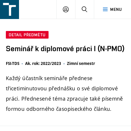
FSI
PŘIHLÁŠENÍ
HLEDAT
MENU
VUT
v
Brně
DETAIL PŘEDMĚTU
Seminář k diplomové práci I (N-PMO)
FSI-TDS
Ak. rok: 2022/2023
Zimní semestr
Každý účastník semináře přednese
třicetiminutovou přednášku o své diplomové
práci. Přednesené téma zpracuje také písemně
formou odborného časopiseckého článku.