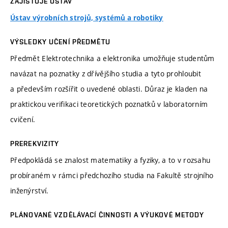
ZAJIŠŤUJE ÚSTAV
Ústav výrobních strojů, systémů a robotiky
VÝSLEDKY UČENÍ PŘEDMĚTU
Předmět Elektrotechnika a elektronika umožňuje studentům
navázat na poznatky z dřívějšího studia a tyto prohloubit
a především rozšířit o uvedené oblasti. Důraz je kladen na
praktickou verifikaci teoretických poznatků v laboratorním
cvičení.
PREREKVIZITY
Předpokládá se znalost matematiky a fyziky, a to v rozsahu
probíraném v rámci předchozího studia na Fakultě strojního
inženýrství.
PLÁNOVANÉ VZDĚLÁVACÍ ČINNOSTI A VÝUKOVÉ METODY