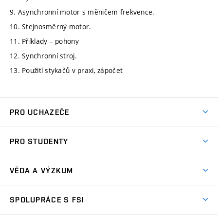
9. Asynchronní motor s měničem frekvence.
10. Stejnosměrný motor.
11. Příklady – pohony
12. Synchronní stroj.
13. Použití stykačů v praxi, zápočet
PRO UCHAZEČE
Studuj strojní inženýrství
PRO STUDENTY
Nabídka studia
Předměty
Ambasadoři studia
VĚDA A VÝZKUM
Studijní programy
Přijímačky
Věda a výzkum na FSI
Studijní předpisy
SPOLUPRÁCE S FSI
Zápisy
Úspěchy výzkumu
Časový plán studia
Často kladené dotazy