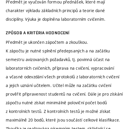
Předmět je vyučován formou přednášek, které mají
charakter výkladu základních principů a teorie dané
disciplíny. Výuka je doplněna laboratorním cvičením.
ZPŮSOB A KRITÉRIA HODNOCENÍ
Předmět je ukončen zápočtem a zkouškou.
K zápočtu je nutné splnění předepsaných a na začátku
semestru avizovaných požadavků, tj. povinná účast na
laboratorních cvičeních, příprava na cvičení, vypracování
a včasné odevzdání všech protokolů z laboratorních cvičení
a jejich uznání učitelem. Učitel může na začátku cvičení
prověřit připravenost studentů na cvičení. Dále je pro získání
zápočtu nutné získat minimálně poloviční počet bodů
z kontrolních testů. Z kontrolních testů je možné získat
maximálně 20 bodů, které jsou součástí celkové klasifikace.
Zkouška je realizována písemným testem, skládající se