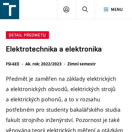
FSI
PŘIHLÁŠENÍ
HLEDAT
MENU
VUT
v
Brně
DETAIL PŘEDMĚTU
Elektrotechnika a elektronika
FSI-6EE
Ak. rok: 2022/2023
Zimní semestr
Předmět je zaměřen na základy elektrických
a elektronických obvodů, elektrických strojů
a elektrických pohonů, a to v rozsahu
potřebném pro studenty bakalářského studia
fakult strojního inženýrství. Pozornost je také
věnována teorii elektrických měření a otázkám