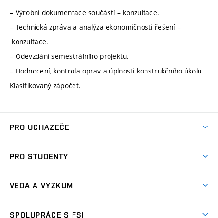
– Výrobní dokumentace součástí – konzultace.
– Technická zpráva a analýza ekonomičnosti řešení –
konzultace.
– Odevzdání semestrálního projektu.
– Hodnocení, kontrola oprav a úplnosti konstrukčního úkolu.
Klasifikovaný zápočet.
PRO UCHAZEČE
Studuj strojní inženýrství
PRO STUDENTY
Nabídka studia
Předměty
Ambasadoři studia
VĚDA A VÝZKUM
Studijní programy
Přijímačky
Věda a výzkum na FSI
Studijní předpisy
SPOLUPRÁCE S FSI
Zápisy