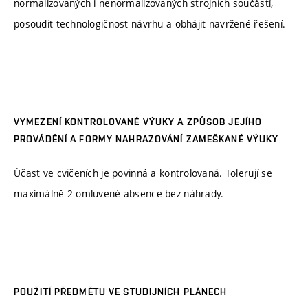
normalizovaných i nenormalizovaných strojních součástí,
posoudit technologičnost návrhu a obhájit navržené řešení.
VYMEZENÍ KONTROLOVANÉ VÝUKY A ZPŮSOB JEJÍHO
PROVÁDĚNÍ A FORMY NAHRAZOVÁNÍ ZAMEŠKANÉ VÝUKY
Účast ve cvičeních je povinná a kontrolovaná. Tolerují se
maximálně 2 omluvené absence bez náhrady.
POUŽITÍ PŘEDMĚTU VE STUDIJNÍCH PLÁNECH