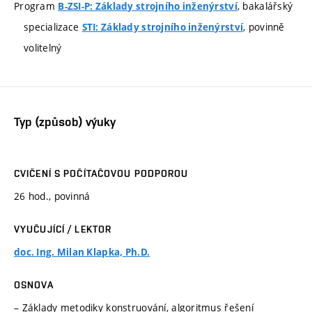
Program
, bakalářský
B-ZSI-P: Základy strojního inženýrství
specializace
, povinně
STI: Základy strojního inženýrství
volitelný
Typ (způsob) výuky
CVIČENÍ S POČÍTAČOVOU PODPOROU
26 hod., povinná
VYUČUJÍCÍ / LEKTOR
doc. Ing. Milan Klapka, Ph.D.
OSNOVA
– Základy metodiky konstruování, algoritmus řešení