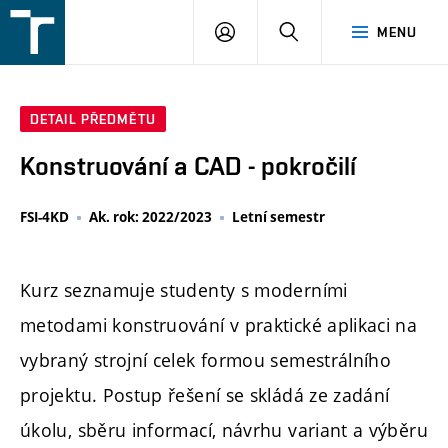
FSI
PŘIHLÁŠENÍ
HLEDAT
MENU
VUT
v
Brně
DETAIL PŘEDMĚTU
Konstruování a CAD - pokročilí
FSI-4KD
Ak. rok: 2022/2023
Letní semestr
Kurz seznamuje studenty s moderními
metodami konstruování v praktické aplikaci na
vybraný strojní celek formou semestrálního
projektu. Postup řešení se skládá ze zadání
úkolu, sběru informací, návrhu variant a výběru