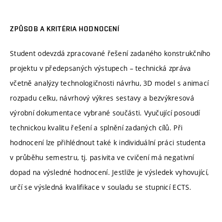
ZPŮSOB A KRITÉRIA HODNOCENÍ
Student odevzdá zpracované řešení zadaného konstrukčního
projektu v předepsaných výstupech – technická zpráva
včetně analýzy technologičnosti návrhu, 3D model s animací
rozpadu celku, návrhový výkres sestavy a bezvýkresová
výrobní dokumentace vybrané součásti. Vyučující posoudí
technickou kvalitu řešení a splnění zadaných cílů. Při
hodnocení lze přihlédnout také k individuální práci studenta
v průběhu semestru, tj. pasivita ve cvičení má negativní
dopad na výsledné hodnocení. Jestliže je výsledek vyhovující,
určí se výsledná kvalifikace v souladu se stupnicí ECTS.