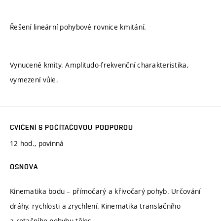
Řešení lineární pohybové rovnice kmitání.
Vynucené kmity. Amplitudo-frekvenční charakteristika,
vymezení vůle.
CVIČENÍ S POČÍTAČOVOU PODPOROU
12 hod., povinná
OSNOVA
Kinematika bodu – přímočarý a křivočarý pohyb. Určování
dráhy, rychlosti a zrychlení. Kinematika translačního
a rotačního pohybu těles.