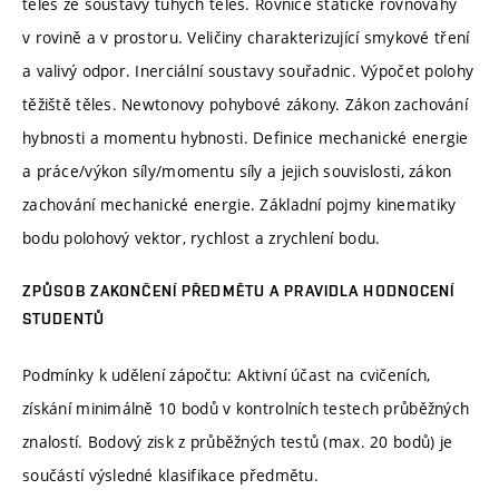
těles ze soustavy tuhých těles. Rovnice statické rovnováhy
v rovině a v prostoru. Veličiny charakterizující smykové tření
a valivý odpor. Inerciální soustavy souřadnic. Výpočet polohy
těžiště těles. Newtonovy pohybové zákony. Zákon zachování
hybnosti a momentu hybnosti. Definice mechanické energie
a práce/výkon síly/momentu síly a jejich souvislosti, zákon
zachování mechanické energie. Základní pojmy kinematiky
bodu polohový vektor, rychlost a zrychlení bodu.
ZPŮSOB ZAKONČENÍ PŘEDMĚTU A PRAVIDLA HODNOCENÍ
STUDENTŮ
Podmínky k udělení zápočtu: Aktivní účast na cvičeních,
získání minimálně 10 bodů v kontrolních testech průběžných
znalostí. Bodový zisk z průběžných testů (max. 20 bodů) je
součástí výsledné klasifikace předmětu.