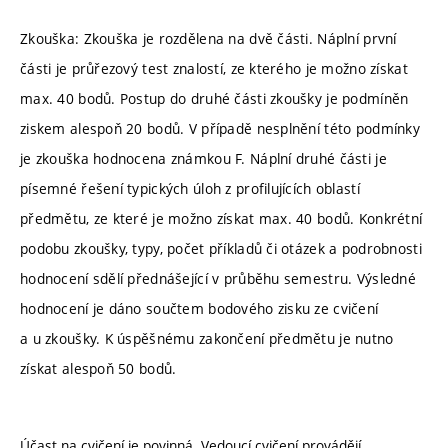
Zkouška: Zkouška je rozdělena na dvě části. Náplní první
části je průřezový test znalostí, ze kterého je možno získat
max. 40 bodů. Postup do druhé části zkoušky je podmíněn
ziskem alespoň 20 bodů. V případě nesplnění této podmínky
je zkouška hodnocena známkou F. Náplní druhé části je
písemné řešení typických úloh z profilujících oblastí
předmětu, ze které je možno získat max. 40 bodů. Konkrétní
podobu zkoušky, typy, počet příkladů či otázek a podrobnosti
hodnocení sdělí přednášející v průběhu semestru. Výsledné
hodnocení je dáno součtem bodového zisku ze cvičení
a u zkoušky. K úspěšnému zakončení předmětu je nutno
získat alespoň 50 bodů.
Účast na cvičení je povinná. Vedoucí cvičení provádějí