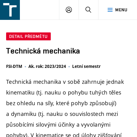
FSI
PŘIHLÁŠENÍ
HLEDAT
MENU
VUT
v
Brně
DETAIL PŘEDMĚTU
Technická mechanika
FSI-DTM
Ak. rok: 2023/2024
Letní semestr
Technická mechanika v sobě zahrnuje jednak
kinematiku (tj. nauku o pohybu tuhých těles
bez ohledu na síly, které pohyb způsobují)
a dynamiku (tj. nauku o souvislostech mezi
působícími silovými účinky a vyvolanými
pohyby). V kinematice se od úlohy zjišťování