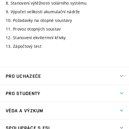
8. Stanovení výtěžnosti solárního systému
9. Výpočet velikosti akumulační nádrže
10. Požadavky na otopné soustavy
11. Provoz otopných soustav
12. Stanovení ekvitermní křivky
13. Zápočtový test
PRO UCHAZEČE
Studuj strojní inženýrství
PRO STUDENTY
Nabídka studia
Předměty
Ambasadoři studia
VĚDA A VÝZKUM
Studijní programy
Přijímačky
Věda a výzkum na FSI
Studijní předpisy
SPOLUPRÁCE S FSI
Zápisy