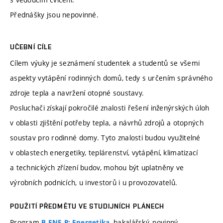
Přednášky jsou nepovinné.
UČEBNÍ CÍLE
Cílem výuky je seznámení studentek a studentů se všemi
aspekty vytápění rodinných domů, tedy s určením správného
zdroje tepla a navržení otopné soustavy.
Posluchači získají pokročilé znalosti řešení inženýrských úloh
v oblasti zjištění potřeby tepla, a návrhů zdrojů a otopných
soustav pro rodinné domy. Tyto znalosti budou využitelné
v oblastech energetiky, teplárenství, vytápění, klimatizací
a technických zřízení budov, mohou být uplatněny ve
výrobních podnicích, u investorů i u provozovatelů.
POUŽITÍ PŘEDMĚTU VE STUDIJNÍCH PLÁNECH
Program
, bakalářský, povinný
B-ENE-P: Energetika