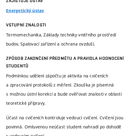
ZAJIŠŤUJE ÚSTAV
Energetický ústav
VSTUPNÍ ZNALOSTI
Termomechanika, Základy techniky vnitřního prostředí
budov, Spalovací zařízení a ochrana ovzduší,
ZPŮSOB ZAKONČENÍ PŘEDMĚTU A PRAVIDLA HODNOCENÍ
STUDENTŮ
Podmínkou udělení zápočtu je aktivita na cvičeních
a zpracování protokolů z měření. Zkouška je písemná
s možnou ústní korekcí a bude ověřovat znalosti v oblasti
teoretické přípravy.
Účast na cvičeních kontroluje vedoucí cvičení. Cvičení jsou
povinná. Omluvenou neúčast student nahradí po dohodě
s vedoucím cvičení.