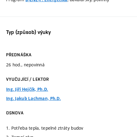
Typ (způsob) výuky
PŘEDNÁŠKA
26 hod., nepovinná
VYUČUJÍCÍ / LEKTOR
Ing. Jiří Hejčík, Ph.D.
Ing. Jakub Lachman, Ph.D.
OSNOVA
1. Potřeba tepla, tepelné ztráty budov