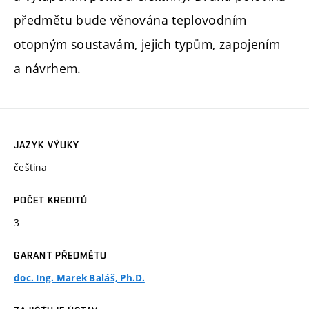
předmětu bude věnována teplovodním
otopným soustavám, jejich typům, zapojením
a návrhem.
JAZYK VÝUKY
čeština
POČET KREDITŮ
3
GARANT PŘEDMĚTU
doc. Ing. Marek Baláš, Ph.D.