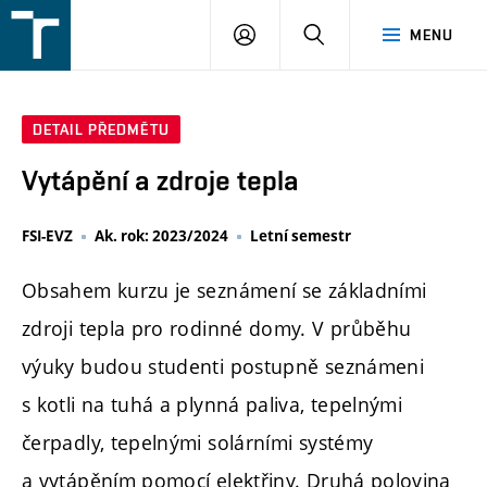
FSI
PŘIHLÁŠENÍ
HLEDAT
MENU
VUT
v
Brně
DETAIL PŘEDMĚTU
Vytápění a zdroje tepla
FSI-EVZ
Ak. rok: 2023/2024
Letní semestr
Obsahem kurzu je seznámení se základními
zdroji tepla pro rodinné domy. V průběhu
výuky budou studenti postupně seznámeni
s kotli na tuhá a plynná paliva, tepelnými
čerpadly, tepelnými solárními systémy
a vytápěním pomocí elektřiny. Druhá polovina