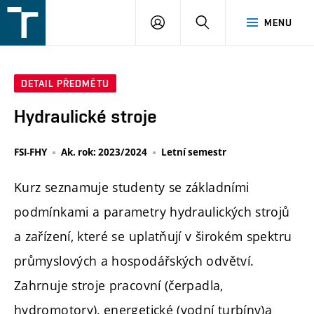
FSI
PŘIHLÁŠENÍ
HLEDAT
MENU
VUT
v
Brně
DETAIL PŘEDMĚTU
Hydraulické stroje
FSI-FHY
Ak. rok: 2023/2024
Letní semestr
Kurz seznamuje studenty se základními
podmínkami a parametry hydraulických strojů
a zařízení, které se uplatňují v širokém spektru
průmyslových a hospodářských odvětví.
Zahrnuje stroje pracovní (čerpadla,
hydromotory), energetické (vodní turbíny)a