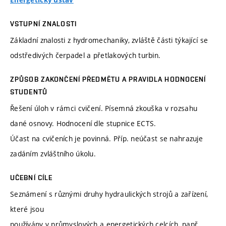
Energetický ústav
VSTUPNÍ ZNALOSTI
Základní znalosti z hydromechaniky, zvláště části týkající se
odstředivých čerpadel a přetlakových turbin.
ZPŮSOB ZAKONČENÍ PŘEDMĚTU A PRAVIDLA HODNOCENÍ
STUDENTŮ
Řešení úloh v rámci cvičení. Písemná zkouška v rozsahu
dané osnovy. Hodnocení dle stupnice ECTS.
Účast na cvičeních je povinná. Příp. neúčast se nahrazuje
zadáním zvláštního úkolu.
UČEBNÍ CÍLE
Seznámení s různými druhy hydraulických strojů a zařízení,
které jsou
používány v průmyslových a energetických celcích, např.