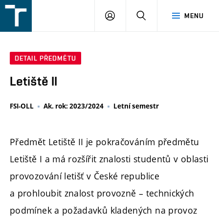
FSI
PŘIHLÁŠENÍ
HLEDAT
MENU
VUT
v
Brně
DETAIL PŘEDMĚTU
Letiště II
FSI-OLL
Ak. rok: 2023/2024
Letní semestr
Předmět Letiště II je pokračováním předmětu
Letiště I a má rozšířit znalosti studentů v oblasti
provozování letišť v České republice
a prohloubit znalost provozně – technických
podmínek a požadavků kladených na provoz