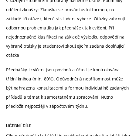
s každým studentem probrány následně ústně. Podmínky
udělení zkoušky: Zkouška se provádí ústní formou, na
základě tří otázek, které si student vybere. Otázky zahrnují
odbornou problematiku jak přednášek tak cvičení. Při
nejednoznačné klasifikaci na základě výsledku odpovědí na
vybrané otázky je studentovi zkoušejícím zadána doplňující
otázka.
Přednášky i cvičení jsou povinná a účast je kontrolována
třídní knihou (min. 80%). Odůvodněná nepřítomnost může
být nahrazena konsultacemi a formou individuálně zadaných
příkladů a témat k samostatnému zpracování. Nutno
předložit nejpozději v zápočtovém týdnu.
UČEBNÍ CÍLE
Cílem předmětu Letiště II je prohloubení znalostí o letišti jako