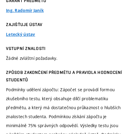
GARANT PŘEDMĚTU
Ing. Radomír Janík
ZAJIŠŤUJE ÚSTAV
Letecký ústav
VSTUPNÍ ZNALOSTI
Žádné zvláštní požadavky.
ZPŮSOB ZAKONČENÍ PŘEDMĚTU A PRAVIDLA HODNOCENÍ
STUDENTŮ
Podmínky udělení zápočtu: Zápočet se provádí formou
zkušebního testu, který obsahuje dílčí problematiku
předmětu, a který má dostatečnou průkaznost o hlubších
znalostech studenta. Podmínkou získání zápočtu je
minimálně 75% správných odpovědí. Výsledky testu jsou