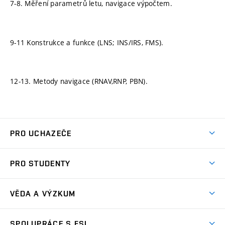
7-8. Měření parametrů letu, navigace výpočtem.
9-11 Konstrukce a funkce (LNS; INS/IRS, FMS).
12-13. Metody navigace (RNAV,RNP, PBN).
PRO UCHAZEČE
Studuj strojní inženýrství
PRO STUDENTY
Nabídka studia
Předměty
Ambasadoři studia
VĚDA A VÝZKUM
Studijní programy
Přijímačky
Věda a výzkum na FSI
Studijní předpisy
SPOLUPRÁCE S FSI
Zápisy