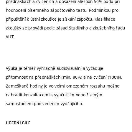
přednáškách a cvičeních a dosažení alespoň 50% bodů při
hodnocení písemného zápočtového testu. Podmínkou pro
připuštění k ústní zkoušce je získání zápočtu. Klasifikace
zkoušky se provádí podle zásad Studijního a zkušebního řádu
VUT.
Výuka je téměř výhradně audiovizuální a vyžaduje
přítomnost na přednáškách (min. 80%) a na cvičení (100%).
Zameškané hodiny je ve velmi omezeném rozsahu možno
nahradit konzultacemi s vyučujícím nebo řízeným
samostudiem pod vedením vyučujícího.
UČEBNÍ CÍLE