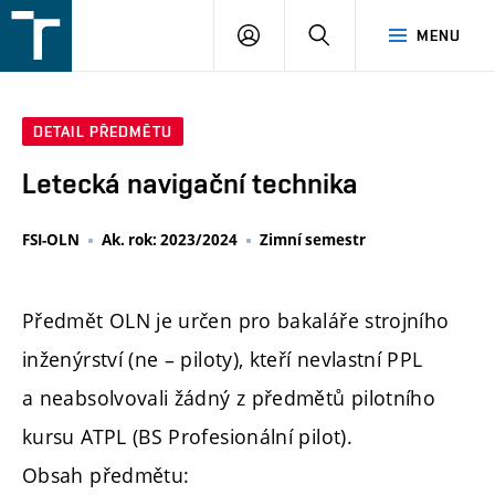
FSI
PŘIHLÁŠENÍ
HLEDAT
MENU
VUT
v
Brně
DETAIL PŘEDMĚTU
Letecká navigační technika
FSI-OLN
Ak. rok: 2023/2024
Zimní semestr
Předmět OLN je určen pro bakaláře strojního
inženýrství (ne – piloty), kteří nevlastní PPL
a neabsolvovali žádný z předmětů pilotního
kursu ATPL (BS Profesionální pilot).
Obsah předmětu: