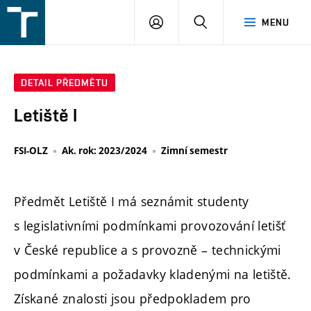
FSI
PŘIHLÁŠENÍ
HLEDAT
MENU
VUT
v
Brně
DETAIL PŘEDMĚTU
Letiště I
FSI-OLZ
Ak. rok: 2023/2024
Zimní semestr
Předmět Letiště I má seznámit studenty
s legislativními podmínkami provozování letišť
v České republice a s provozně – technickými
podmínkami a požadavky kladenými na letiště.
Získané znalosti jsou předpokladem pro