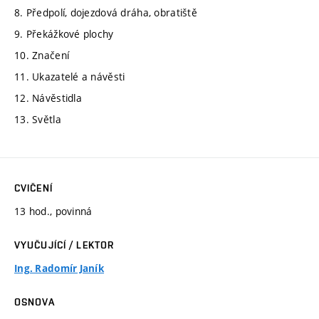
8. Předpolí, dojezdová dráha, obratiště
9. Překážkové plochy
10. Značení
11. Ukazatelé a návěsti
12. Návěstidla
13. Světla
CVIČENÍ
13 hod., povinná
VYUČUJÍCÍ / LEKTOR
Ing. Radomír Janík
OSNOVA