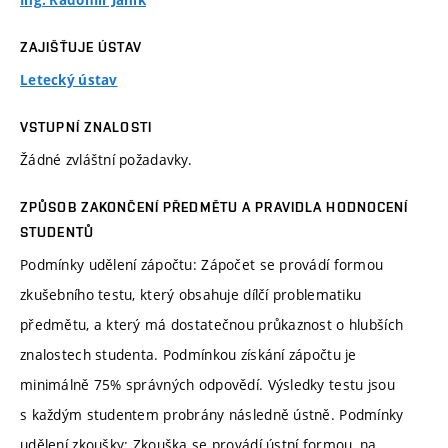
Ing. Radomír Janík
ZAJIŠŤUJE ÚSTAV
Letecký ústav
VSTUPNÍ ZNALOSTI
Žádné zvláštní požadavky.
ZPŮSOB ZAKONČENÍ PŘEDMĚTU A PRAVIDLA HODNOCENÍ
STUDENTŮ
Podmínky udělení zápočtu: Zápočet se provádí formou
zkušebního testu, který obsahuje dílčí problematiku
předmětu, a který má dostatečnou průkaznost o hlubších
znalostech studenta. Podmínkou získání zápočtu je
minimálně 75% správných odpovědí. Výsledky testu jsou
s každým studentem probrány následně ústně. Podmínky
udělení zkoušky: Zkouška se provádí ústní formou, na