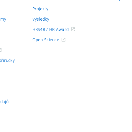
Projekty
týmy
Výsledky
HRS4R / HR Award
Open Science
příručky
údajů