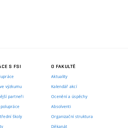
CE S FSI
O FAKULTĚ
lupráce
Aktuality
 ve výzkumu
Kalendář akcí
jší partneři
Ocenění a úspěchy
spolupráce
Absolventi
třední školy
Organizační struktura
ty
Děkanát