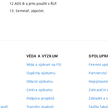
12.ADS-B a jeho použití v ŘLP.
13. Seminář, zápočet.
VĚDA A VÝZKUM
SPOLUPRÁ
Věda a výzkum na FSI
Firemní spo
Úspěchy výzkumu
Partnerství
Oblasti výzkumu
Nejvýznamně
Centra výzkumu
Zahraniční 
Podpora projektů
Základní a s
aničí
Transfer znalostí
Služby fakul