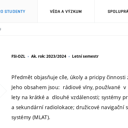
RO STUDENTY
VĚDA A VÝZKUM
SPOLUPRÁ
U
FSI-OZL
Ak. rok: 2023/2024
Letní semestr
Předmět objasňuje cíle, úkoly a pricipy činnosti 
Jeho obsahem jsou: rádiové vlny, používané v ci
lety na krátké a dlouhé vzdálenosti; systémy pro
a sekundární radiolokace; družicové navigační 
systémy (MLAT).