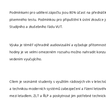
Podmínkami pro udělení zápočtu jsou 80% účast na přednášk
písemného testu. Podmínkou pro připuštění k ústní zkoušce je
Studijního a zkušebního řádu VUT.
Výuka je téměř výhradně audiovizuální a vyžaduje přítomnos
hodiny je ve velmi omezeném rozsahu možno nahradit konzu
vedením vyučujícího.
Cílem je seznámit studenty s využitím rádiových vln v letect
a technikou moderních systémů zabezpečení a řízení letového
mezi letadlem, ZLT a ŘLP a poskytnout jim potřebné technické