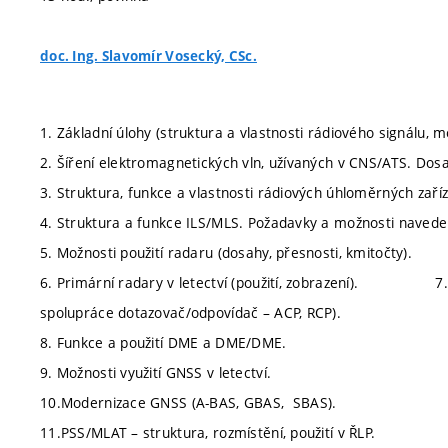
doc. Ing. Slavomír Vosecký, CSc.
1. Základní úlohy (struktura a vlastnosti rádiového signálu, m
2. Šíření elektromagnetických vln, užívaných v CNS/ATS. Dos
3. Struktura, funkce a vlastnosti rádiových úhloměrných zaří
4. Struktura a funkce ILS/MLS. Požadavky a možnosti navedení l
5. Možnosti použití radaru (dosahy, přesnosti, kmitočty).
6. Primární radary v letectví (použití, zobrazení). 7. Se
spolupráce dotazovač/odpovídač – ACP, RCP).
8. Funkce a použití DME a DME/DME.
9. Možnosti využití GNSS v letectví.
10.Modernizace GNSS (A-BAS, GBAS, SBAS).
11.PSS/MLAT – struktura, rozmístění, použití v ŘLP.