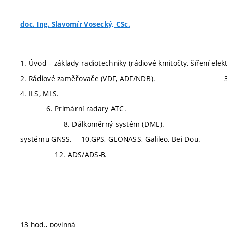
doc. Ing. Slavomír Vosecký, CSc.
1. Úvod – základy radiotechniky (rádiové kmitočty, šíření el
2. Rádiové zaměřovače (VDF, ADF/NDB
4. ILS, MLS. 5. Zá
6. Primární radary ATC. 
8. Dálkoměrný systém (DME). 9. Druži
systému GNSS. 10.GPS, GLONASS, Galileo, Be
12. ADS/ADS-B. 13.Seminář, konzul
13 hod., povinná