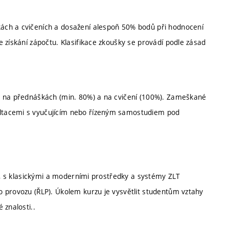
ách a cvičeních a dosažení alespoň 50% bodů při hodnocení
 získání zápočtu. Klasifikace zkoušky se provádí podle zásad
t na přednáškách (min. 80%) a na cvičení (100%). Zameškané
ltacemi s vyučujícím nebo řízeným samostudiem pod
ví, s klasickými a moderními prostředky a systémy ZLT
 provozu (ŘLP). Úkolem kurzu je vysvětlit studentům vztahy
 znalosti..