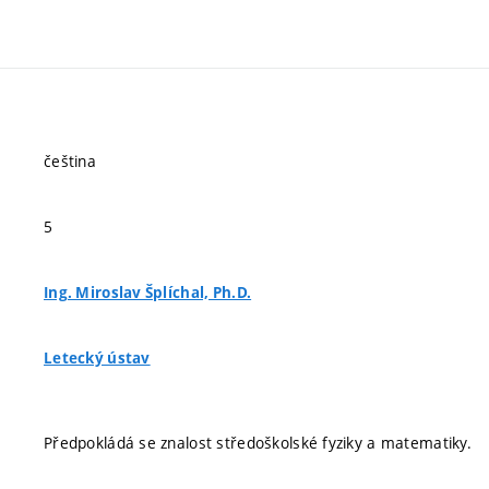
čeština
5
Ing. Miroslav Šplíchal, Ph.D.
Letecký ústav
Předpokládá se znalost středoškolské fyziky a matematiky.