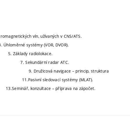
ektromagnetických vln, užívaných v CNS/ATS.
). 3. Úhloměrné systémy (VOR, DVOR).
klady radiolokace.
7. Sekundární radar ATC.
cová navigace – princip, struktura
i-Dou. 11.Pasivní sledovací systémy (MLAT).
tace – příprava na zápočet.