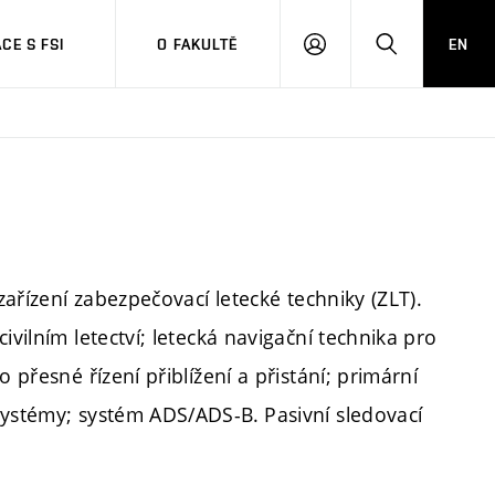
CE S FSI
O FAKULTĚ
EN
PŘIHLÁŠENÍ
HLEDAT
zařízení zabezpečovací letecké techniky (ZLT).
vilním letectví; letecká navigační technika pro
 přesné řízení přiblížení a přistání; primární
systémy; systém ADS/ADS-B. Pasivní sledovací