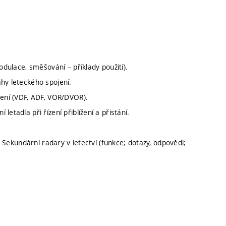
odulace, směšování – příklady použití).
ahy leteckého spojení.
zení (VDF, ADF, VOR/DVOR).
etadla při řízení přiblížení a přistání.
kundární radary v letectví (funkce; dotazy, odpovědi;