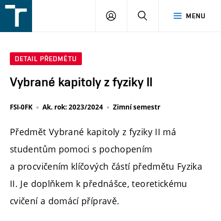
FSI
PŘIHLÁŠENÍ
HLEDAT
MENU
VUT
v
Brně
DETAIL PŘEDMĚTU
Vybrané kapitoly z fyziky II
FSI-0FK
Ak. rok: 2023/2024
Zimní semestr
Předmět Vybrané kapitoly z fyziky II má
studentům pomoci s pochopením
a procvičením klíčových částí předmětu Fyzika
II. Je doplňkem k přednášce, teoretickému
cvičení a domácí přípravě.