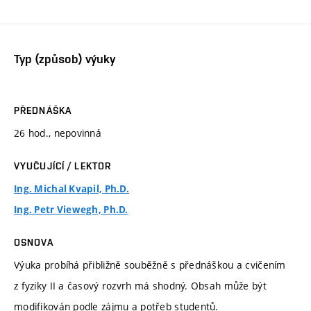
Typ (způsob) výuky
PŘEDNÁŠKA
26 hod., nepovinná
VYUČUJÍCÍ / LEKTOR
Ing. Michal Kvapil, Ph.D.
Ing. Petr Viewegh, Ph.D.
OSNOVA
Výuka probíhá přibližně souběžně s přednáškou a cvičením
z fyziky II a časový rozvrh má shodný. Obsah může být
modifikován podle zájmu a potřeb studentů.