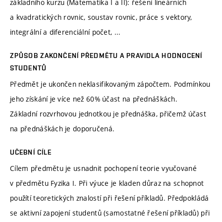
základního kurzu (Matematika I a II): řešení lineárních
a kvadratických rovnic, soustav rovnic, práce s vektory,
integrální a diferenciální počet, ...
ZPŮSOB ZAKONČENÍ PŘEDMĚTU A PRAVIDLA HODNOCENÍ
STUDENTŮ
Předmět je ukončen neklasifikovaným zápočtem. Podmínkou
jeho získání je více než 60% účast na přednáškách.
Základní rozvrhovou jednotkou je přednáška, přičemž účast
na přednáškách je doporučená.
UČEBNÍ CÍLE
Cílem předmětu je usnadnit pochopení teorie vyučované
v předmětu Fyzika I. Při výuce je kladen důraz na schopnot
použítí teoretických znalostí při řešení příkladů. Předpokládá
se aktivní zapojení studentů (samostatné řešení příkladů) při