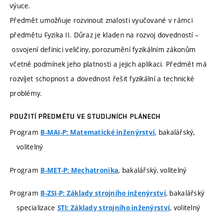
výuce.
Předmět umožňuje rozvinout znalosti vyučované v rámci
předmětu Fyzika II. Důraz je kladen na rozvoj dovedností –
osvojení definici veličiny, porozumění fyzikálním zákonům
včetně podmínek jeho platnosti a jejich aplikaci. Předmět má
rozvíjet schopnost a dovednost řešit fyzikální a technické
problémy.
POUŽITÍ PŘEDMĚTU VE STUDIJNÍCH PLÁNECH
Program
, bakalářský,
B-MAI-P: Matematické inženýrství
volitelný
Program
, bakalářský, volitelný
B-MET-P: Mechatronika
Program
, bakalářský
B-ZSI-P: Základy strojního inženýrství
specializace
, volitelný
STI: Základy strojního inženýrství