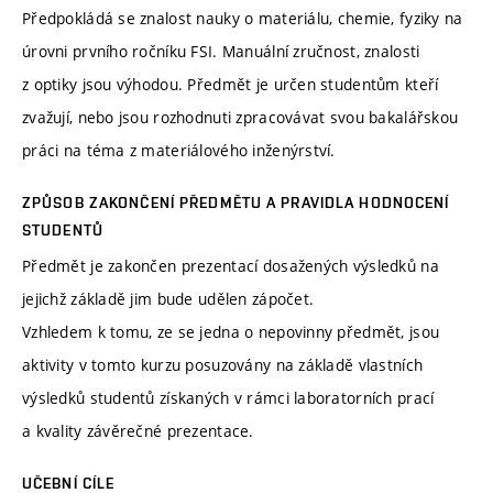
Předpokládá se znalost nauky o materiálu, chemie, fyziky na
úrovni prvního ročníku FSI. Manuální zručnost, znalosti
z optiky jsou výhodou. Předmět je určen studentům kteří
zvažují, nebo jsou rozhodnuti zpracovávat svou bakalářskou
práci na téma z materiálového inženýrství.
ZPŮSOB ZAKONČENÍ PŘEDMĚTU A PRAVIDLA HODNOCENÍ
STUDENTŮ
Předmět je zakončen prezentací dosažených výsledků na
jejichž základě jim bude udělen zápočet.
Vzhledem k tomu, ze se jedna o nepovinny předmět, jsou
aktivity v tomto kurzu posuzovány na základě vlastních
výsledků studentů získaných v rámci laboratorních prací
a kvality závěrečné prezentace.
UČEBNÍ CÍLE