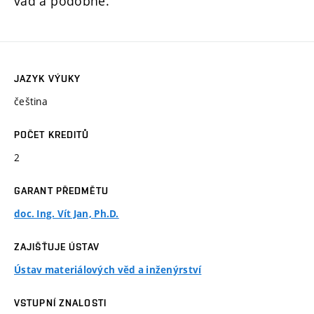
vad a podobně.
JAZYK VÝUKY
čeština
POČET KREDITŮ
2
GARANT PŘEDMĚTU
doc. Ing. Vít Jan, Ph.D.
ZAJIŠŤUJE ÚSTAV
Ústav materiálových věd a inženýrství
VSTUPNÍ ZNALOSTI