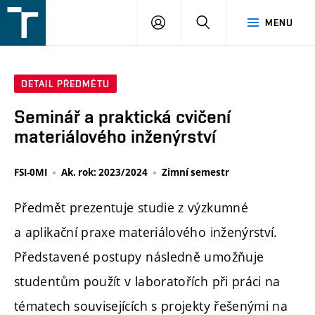
FSI
PŘIHLÁŠENÍ
HLEDAT
MENU
VUT
v
Brně
DETAIL PŘEDMĚTU
Seminář a praktická cvičení
materiálového inženýrství
FSI-0MI
Ak. rok: 2023/2024
Zimní semestr
Předmět prezentuje studie z výzkumné
a aplikační praxe materiálového inženýrství.
Představené postupy následně umožňuje
studentům použít v laboratořích při práci na
tématech souvisejících s projekty řešenými na