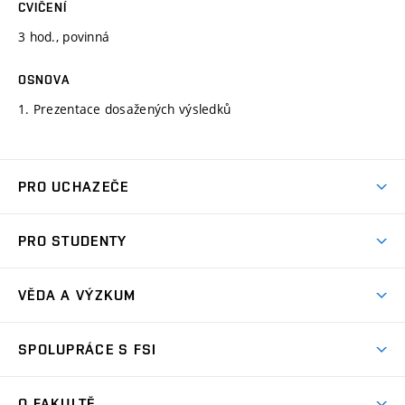
CVIČENÍ
3 hod., povinná
OSNOVA
1. Prezentace dosažených výsledků
PRO UCHAZEČE
Studuj strojní inženýrství
PRO STUDENTY
Nabídka studia
Předměty
Ambasadoři studia
VĚDA A VÝZKUM
Studijní programy
Přijímačky
Věda a výzkum na FSI
Studijní předpisy
SPOLUPRÁCE S FSI
Zápisy
Úspěchy výzkumu
Časový plán studia
Často kladené dotazy
Firemní spolupráce
Oblasti výzkumu
O FAKULTĚ