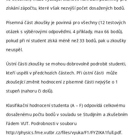
získání zápočtu, které však nezvýší počet dosažených bodů.
Písemná část zkoušky je povinná pro všechny (12 testových
otázek s výběrovými odpověďmi, 4 příklady, max 66 bodů),
pokud při ní student získá méně než 33 bodů, pak u zkoušky
neuspěl.
Ústní části zkoušky se mohou dobrovolně podrobit studenti,
kteří uspěli v předchozích částech. Při ústní části může
zkoušející změnit hodnocení z písemné části nejvýše o 1
stupeň (nahoru či dolů).
Klasifikační hodnocení studenta (A – F) odpovídá celkovému
dosaženému počtu bodů v souladu se Studijním a zkušebním
řádem VUT. Podrobnosti v souboru
http://physics.fme.vutbr.cz/files/vyuka/F1/FYZIKA1full.pdf.