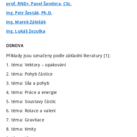
prof. RNDr. Pavel Šandera, CSc.
Ing. Petr Šesták, Ph.D.
Ing. Marek Zálešák
Ing. Lukáš Zezulka
OSNOVA
Příklady jsou označeny podle základní literatury [1]:
1. téma: Vektory – opakování
2. téma: Pohyb částice
3. téma: Síla a pohyb
4. téma: Práce a energie
5. téma: Soustavy částic
6. téma: Rotace a valení
7. téma: Gravitace
8. téma: Kmity