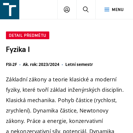
FSI
PŘIHLÁŠENÍ
HLEDAT
MENU
VUT
v
Brně
DETAIL PŘEDMĚTU
Fyzika I
FSI-2F
Ak. rok: 2023/2024
Letní semestr
Základní zákony a teorie klasické a moderní
fyziky, které tvoří základ inženýrských disciplin.
Klasická mechanika. Pohyb částice (rychlost,
zrychlení). Dynamika částice, Newtonovy
zákony. Práce a energie, konzervativní
a nekonzervativní síly, potenciál. Dynamika