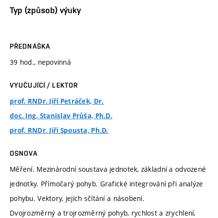
Typ (způsob) výuky
PŘEDNÁŠKA
39 hod., nepovinná
VYUČUJÍCÍ / LEKTOR
prof. RNDr. Jiří Petráček, Dr.
doc. Ing. Stanislav Průša, Ph.D.
prof. RNDr. Jiří Spousta, Ph.D.
OSNOVA
Měření. Mezinárodní soustava jednotek, základní a odvozené
jednotky. Přímočarý pohyb. Grafické integrování při analýze
pohybu. Vektory, jejich sčítání a násobení.
Dvojrozměrný a trojrozměrný pohyb, rychlost a zrychlení,