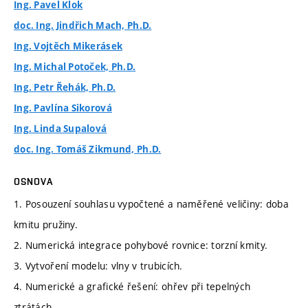
Ing. Pavel Klok
doc. Ing. Jindřich Mach, Ph.D.
Ing. Vojtěch Mikerásek
Ing. Michal Potoček, Ph.D.
Ing. Petr Řehák, Ph.D.
Ing. Pavlína Sikorová
Ing. Linda Supalová
doc. Ing. Tomáš Zikmund, Ph.D.
OSNOVA
1. Posouzení souhlasu vypočtené a naměřené veličiny: doba
kmitu pružiny.
2. Numerická integrace pohybové rovnice: torzní kmity.
3. Vytvoření modelu: vlny v trubicích.
4. Numerické a grafické řešení: ohřev při tepelných
ztrátách.