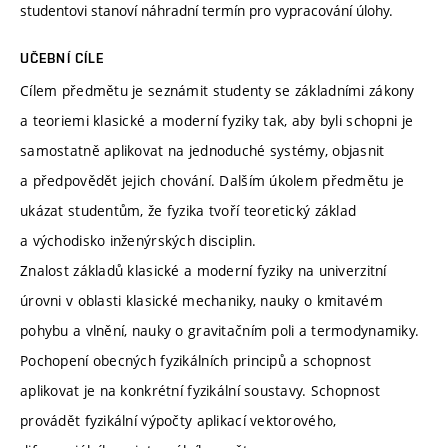
studentovi stanoví náhradní termín pro vypracování úlohy.
UČEBNÍ CÍLE
Cílem předmětu je seznámit studenty se základními zákony
a teoriemi klasické a moderní fyziky tak, aby byli schopni je
samostatně aplikovat na jednoduché systémy, objasnit
a předpovědět jejich chování. Dalším úkolem předmětu je
ukázat studentům, že fyzika tvoří teoretický základ
a východisko inženýrských disciplin.
Znalost základů klasické a moderní fyziky na univerzitní
úrovni v oblasti klasické mechaniky, nauky o kmitavém
pohybu a vlnění, nauky o gravitačním poli a termodynamiky.
Pochopení obecných fyzikálních principů a schopnost
aplikovat je na konkrétní fyzikální soustavy. Schopnost
provádět fyzikální výpočty aplikací vektorového,