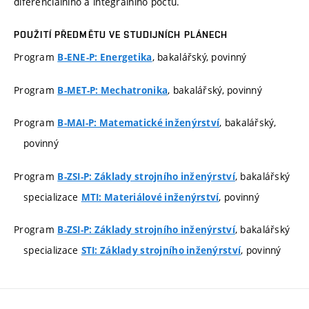
diferenciálního a integrálního počtu.
POUŽITÍ PŘEDMĚTU VE STUDIJNÍCH PLÁNECH
Program
, bakalářský, povinný
B-ENE-P: Energetika
Program
, bakalářský, povinný
B-MET-P: Mechatronika
Program
, bakalářský,
B-MAI-P: Matematické inženýrství
povinný
Program
, bakalářský
B-ZSI-P: Základy strojního inženýrství
specializace
, povinný
MTI: Materiálové inženýrství
Program
, bakalářský
B-ZSI-P: Základy strojního inženýrství
specializace
, povinný
STI: Základy strojního inženýrství