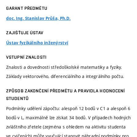
GARANT PŘEDMĚTU
doc. Ing. Stanislav Průša, Ph.D.
ZAJIŠŤUJE ÚSTAV
Ústav fyzikálního inženýrství
VSTUPNÍ ZNALOSTI
Znalosti a dovednosti středoškolské matematiky a fyziky.
Základy vektorového, diferenciálního a integrálního počtu.
ZPŮSOB ZAKONČENÍ PŘEDMĚTU A PRAVIDLA HODNOCENÍ
STUDENTŮ
Podmínky udělení zápočtu: alespoň 12 bodů v C1 a alespoň 6
bodů v L, maximálně lze získat 34 bodů. V případech hodných
zvláštního zřetele (zejména s ohledem na aktivitu studenta
ve cvičeních) může vyučující stanovit náhradní podmínky pro