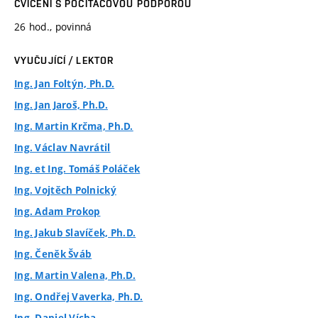
CVIČENÍ S POČÍTAČOVOU PODPOROU
26 hod., povinná
VYUČUJÍCÍ / LEKTOR
Ing. Jan Foltýn, Ph.D.
Ing. Jan Jaroš, Ph.D.
Ing. Martin Krčma, Ph.D.
Ing. Václav Navrátil
Ing. et Ing. Tomáš Poláček
Ing. Vojtěch Polnický
Ing. Adam Prokop
Ing. Jakub Slavíček, Ph.D.
Ing. Čeněk Šváb
Ing. Martin Valena, Ph.D.
Ing. Ondřej Vaverka, Ph.D.