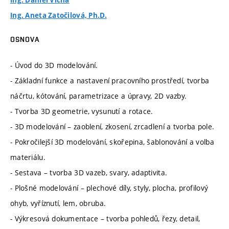
Ing. Daniel Vícha
Ing. Aneta Zatočilová, Ph.D.
OSNOVA
- Úvod do 3D modelování.
- Základní funkce a nastavení pracovního prostředí, tvorba
náčrtu, kótování, parametrizace a úpravy, 2D vazby.
- Tvorba 3D geometrie, vysunutí a rotace.
- 3D modelování – zaoblení, zkosení, zrcadlení a tvorba pole.
- Pokročilejší 3D modelování, skořepina, šablonování a volba
materiálu.
- Sestava – tvorba 3D vazeb, svary, adaptivita.
- Plošné modelování – plechové díly, styly, plocha, profilový
ohyb, vyříznutí, lem, obruba.
- Výkresová dokumentace – tvorba pohledů, řezy, detail,