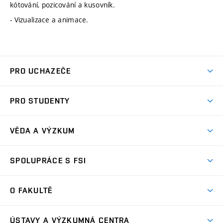
kótování, pozicování a kusovník.
- Vizualizace a animace.
PRO UCHAZEČE
Studuj strojní inženýrství
PRO STUDENTY
Nabídka studia
Předměty
Ambasadoři studia
VĚDA A VÝZKUM
Studijní programy
Přijímačky
Věda a výzkum na FSI
Studijní předpisy
SPOLUPRÁCE S FSI
Zápisy
Úspěchy výzkumu
Časový plán studia
Často kladené dotazy
Firemní spolupráce
Oblasti výzkumu
O FAKULTĚ
Pro prváky
Dny otevřených dveří
Partnerství ve výzkumu
Centra výzkumu
Studium a stáže v zahraničí
Aktuality
Mobilní aplikace
Nejvýznamnější partneři
ÚSTAVY A VÝZKUMNÁ CENTRA
Podpora projektů