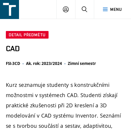
FSI
PŘIHLÁŠENÍ
HLEDAT
MENU
VUT
v
Brně
DETAIL PŘEDMĚTU
CAD
FSI-3CD
Ak. rok: 2023/2024
Zimní semestr
Kurz seznamuje studenty s konstrukčními
možnostmi v systémech CAD. Studenti získají
praktické zkušenosti při 2D kreslení a 3D
modelování v CAD systému Inventor. Seznámí
se s tvorbou součástí a sestav, adaptivitou,