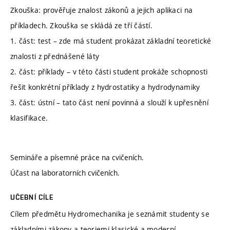
Zkouška: prověřuje znalost zákonů a jejich aplikaci na
příkladech. Zkouška se skládá ze tří částí.
1. část: test – zde má student prokázat základní teoretické
znalosti z přednášené láty
2. část: příklady – v této části student prokáže schopnosti
řešit konkrétní příklady z hydrostatiky a hydrodynamiky
3. část: ústní – tato část není povinná a slouží k upřesnění
klasifikace.
Semináře a písemné práce na cvičeních.
Účast na laboratorních cvičeních.
UČEBNÍ CÍLE
Cílem předmětu Hydromechanika je seznámit studenty se
základními zákony a teoriemi klasické a moderní