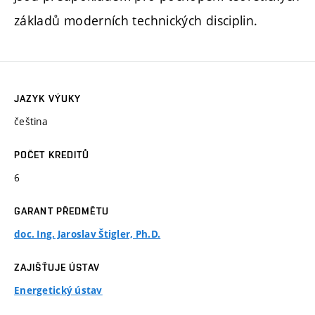
základů moderních technických disciplin.
JAZYK VÝUKY
čeština
POČET KREDITŮ
6
GARANT PŘEDMĚTU
doc. Ing. Jaroslav Štigler, Ph.D.
ZAJIŠŤUJE ÚSTAV
Energetický ústav