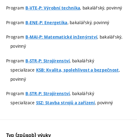
Program
, bakalářský, povinný
B-VTE-P: Výrobní technika
Program
, bakalářský, povinný
B-ENE-P: Energetika
Program
, bakalářský,
B-MAI-P: Matematické inženýrství
povinný
Program
, bakalářský
B-STR-P: Strojírenství
specializace
,
KSB: Kvalita, spolehlivost a bezpečnost
povinný
Program
, bakalářský
B-STR-P: Strojírenství
specializace
, povinný
SSZ: Stavba strojů a zařízení
Typ (způsob) výuky