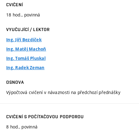
CVIČENÍ
18 hod., povinná
VYUČUJÍCÍ / LEKTOR
Ing. Jiří Bezdíček
Ing. Matěj Machoň
Ing. Tomáš Pluskal
Ing. Radek Zeman
OSNOVA
Výpočtová cvičení v návaznosti na předchozí přednášky
CVIČENÍ S POČÍTAČOVOU PODPOROU
8 hod., povinná