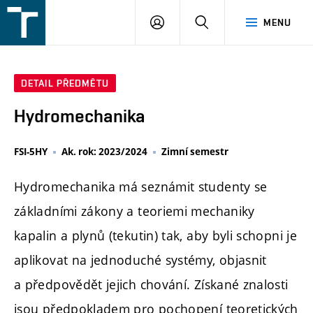
FSI
PŘIHLÁŠENÍ
HLEDAT
MENU
VUT
v
Brně
DETAIL PŘEDMĚTU
Hydromechanika
FSI-5HY
Ak. rok: 2023/2024
Zimní semestr
Hydromechanika má seznámit studenty se
základními zákony a teoriemi mechaniky
kapalin a plynů (tekutin) tak, aby byli schopni je
aplikovat na jednoduché systémy, objasnit
a předpovědět jejich chování. Získané znalosti
jsou předpokladem pro pochopení teoretických