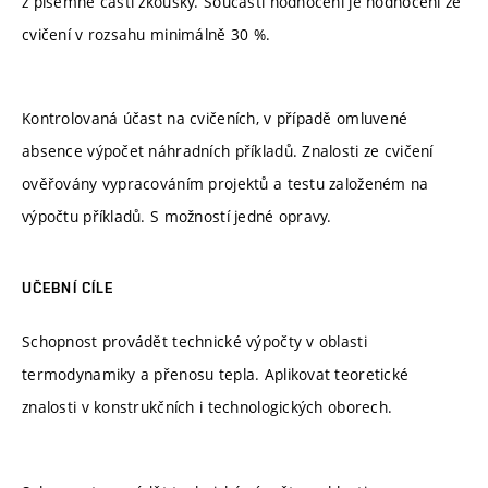
z písemné části zkoušky. Součásti hodnocení je hodnocení ze
cvičení v rozsahu minimálně 30 %.
Kontrolovaná účast na cvičeních, v případě omluvené
absence výpočet náhradních příkladů. Znalosti ze cvičení
ověřovány vypracováním projektů a testu založeném na
výpočtu příkladů. S možností jedné opravy.
UČEBNÍ CÍLE
Schopnost provádět technické výpočty v oblasti
termodynamiky a přenosu tepla. Aplikovat teoretické
znalosti v konstrukčních i technologických oborech.