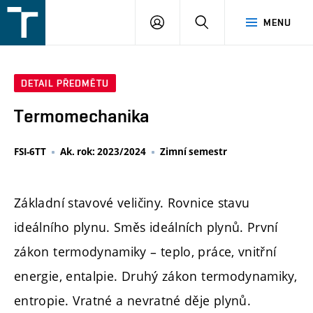
FSI
PŘIHLÁŠENÍ
HLEDAT
MENU
VUT
v
Brně
DETAIL PŘEDMĚTU
Termomechanika
FSI-6TT
Ak. rok: 2023/2024
Zimní semestr
Základní stavové veličiny. Rovnice stavu
ideálního plynu. Směs ideálních plynů. První
zákon termodynamiky – teplo, práce, vnitřní
energie, entalpie. Druhý zákon termodynamiky,
entropie. Vratné a nevratné děje plynů.