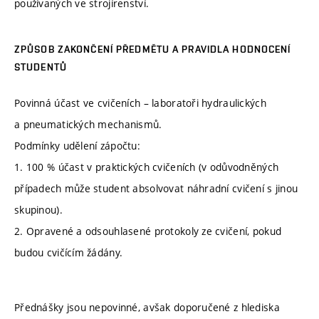
používaných ve strojírenství.
ZPŮSOB ZAKONČENÍ PŘEDMĚTU A PRAVIDLA HODNOCENÍ
STUDENTŮ
Povinná účast ve cvičeních – laboratoři hydraulických
a pneumatických mechanismů.
Podmínky udělení zápočtu:
1. 100 % účast v praktických cvičeních (v odůvodněných
případech může student absolvovat náhradní cvičení s jinou
skupinou).
2. Opravené a odsouhlasené protokoly ze cvičení, pokud
budou cvičícím žádány.
Přednášky jsou nepovinné, avšak doporučené z hlediska