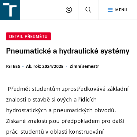
FSI
PŘIHLÁŠENÍ
HLEDAT
MENU
VUT
v
Brně
DETAIL PŘEDMĚTU
Pneumatické a hydraulické systémy
FSI-EES
Ak. rok: 2024/2025
Zimní semestr
Předmět studentům zprostředkovává základní
znalosti o stavbě silových a řídících
hydrostatických a pneumatických obvodů.
Získané znalosti jsou předpokladem pro další
práci studentů v oblasti konstruování