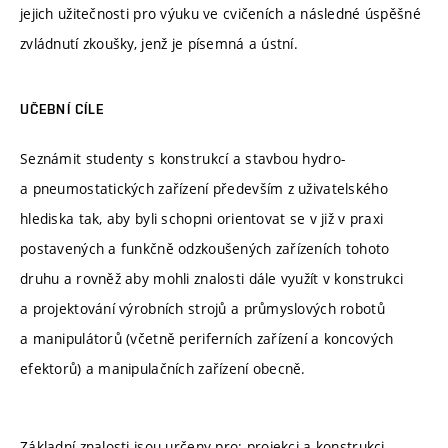
jejich užitečnosti pro výuku ve cvičeních a následné úspěšné
zvládnutí zkoušky, jenž je písemná a ústní.
UČEBNÍ CÍLE
Seznámit studenty s konstrukcí a stavbou hydro-
a pneumostatických zařízení především z uživatelského
hlediska tak, aby byli schopni orientovat se v již v praxi
postavených a funkčně odzkoušených zařízeních tohoto
druhu a rovněž aby mohli znalosti dále využít v konstrukci
a projektování výrobních strojů a průmyslových robotů
a manipulátorů (včetně periferních zařízení a koncových
efektorů) a manipulačních zařízení obecně.
Základní znalosti jsou určeny pro: projekci a konstrukci