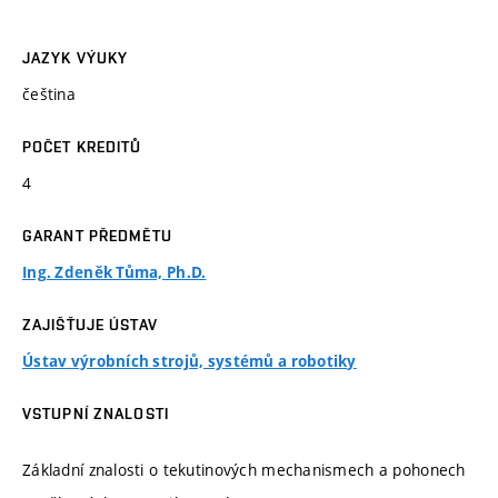
JAZYK VÝUKY
čeština
POČET KREDITŮ
4
GARANT PŘEDMĚTU
Ing. Zdeněk Tůma, Ph.D.
ZAJIŠŤUJE ÚSTAV
Ústav výrobních strojů, systémů a robotiky
VSTUPNÍ ZNALOSTI
Základní znalosti o tekutinových mechanismech a pohonech