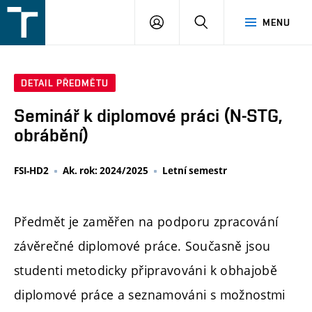
FSI
PŘIHLÁŠENÍ
HLEDAT
MENU
VUT
v
Brně
DETAIL PŘEDMĚTU
Seminář k diplomové práci (N-STG,
obrábění)
FSI-HD2
Ak. rok: 2024/2025
Letní semestr
Předmět je zaměřen na podporu zpracování
závěrečné diplomové práce. Současně jsou
studenti metodicky připravováni k obhajobě
diplomové práce a seznamováni s možnostmi