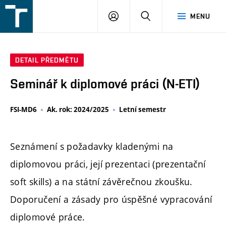
FSI
PŘIHLÁŠENÍ
HLEDAT
MENU
VUT
v
Brně
DETAIL PŘEDMĚTU
Seminář k diplomové práci (N-ETI)
FSI-MD6
Ak. rok: 2024/2025
Letní semestr
Seznámení s požadavky kladenými na
diplomovou práci, její prezentaci (prezentační
soft skills) a na státní závěrečnou zkoušku.
Doporučení a zásady pro úspěšné vypracování
diplomové práce.