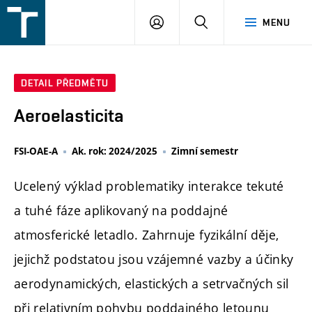
FSI
PŘIHLÁŠENÍ
HLEDAT
MENU
VUT
v
Brně
DETAIL PŘEDMĚTU
Aeroelasticita
FSI-OAE-A
Ak. rok: 2024/2025
Zimní semestr
Ucelený výklad problematiky interakce tekuté
a tuhé fáze aplikovaný na poddajné
atmosferické letadlo. Zahrnuje fyzikální děje,
jejichž podstatou jsou vzájemné vazby a účinky
aerodynamických, elastických a setrvačných sil
při relativním pohybu poddajného letounu