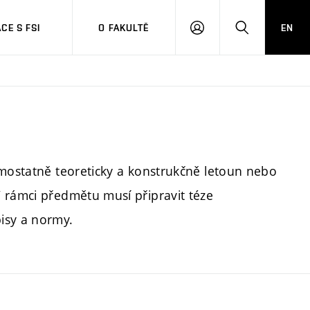
CE S FSI
O FAKULTĚ
EN
PŘIHLÁŠENÍ
HLEDAT
amostatně teoreticky a konstrukčně letoun nebo
 rámci předmětu musí připravit téze
isy a normy.