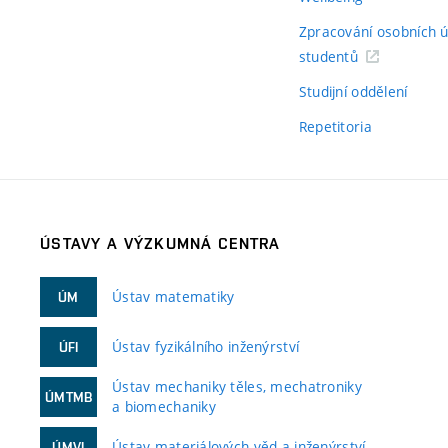
Zpracování osobních 
studentů
Studijní oddělení
Repetitoria
ÚSTAVY A VÝZKUMNÁ CENTRA
Ústav matematiky
ÚM
Ústav fyzikálního inženýrství
ÚFI
Ústav mechaniky těles, mechatroniky
ÚMTMB
a biomechaniky
Ústav materiálových věd a inženýrství
ÚMVI