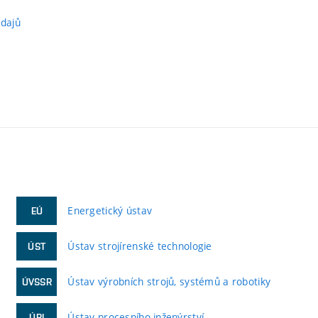
údajů
Energetický ústav
EÚ
Ústav strojírenské technologie
ÚST
Ústav výrobních strojů, systémů a robotiky
ÚVSSR
Ústav procesního inženýrství
ÚPI