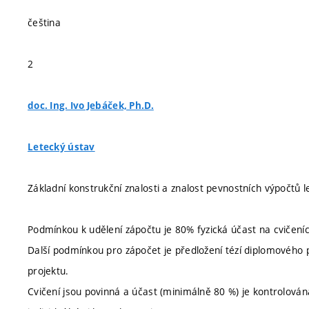
čeština
2
doc. Ing. Ivo Jebáček, Ph.D.
Letecký ústav
Základní konstrukční znalosti a znalost pevnostních výpočtů l
Podmínkou k udělení zápočtu je 80% fyzická účast na cvičeníc
Další podmínkou pro zápočet je předložení tézí diplomového
projektu.
Cvičení jsou povinná a účast (minimálně 80 %) je kontrolov