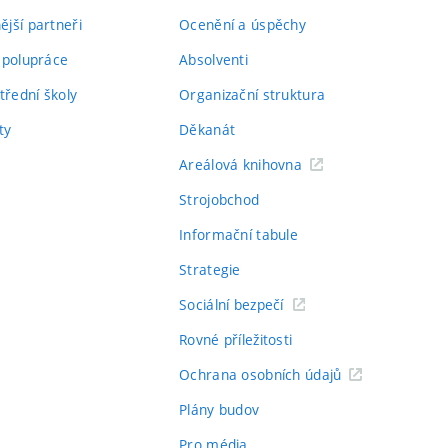
jší partneři
Ocenění a úspěchy
spolupráce
Absolventi
třední školy
Organizační struktura
ty
Děkanát
Areálová knihovna
Strojobchod
Informační tabule
Strategie
Sociální bezpečí
Rovné příležitosti
Ochrana osobních údajů
Plány budov
Pro média