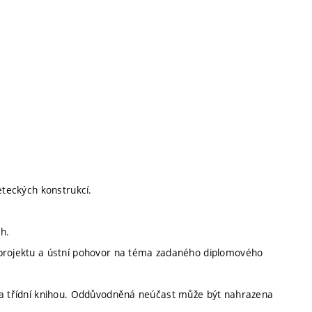
eteckých konstrukcí.
h.
 projektu a ústní pohovor na téma zadaného diplomového
ána třídní knihou. Oddůvodněná neúčast může být nahrazena