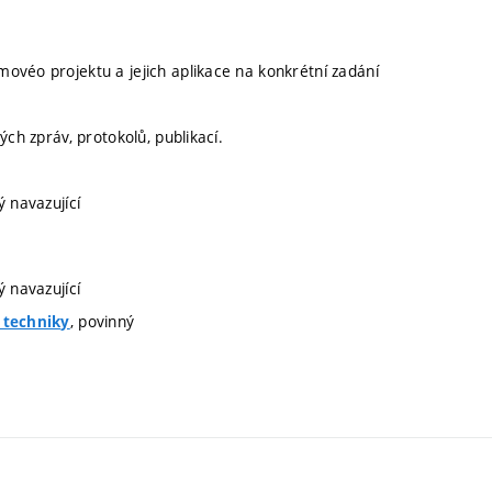
ovéo projektu a jejich aplikace na konkrétní zadání
ch zpráv, protokolů, publikací.
ý navazující
ý navazující
, povinný
í techniky