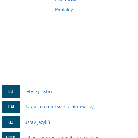
Kontakty
Letecký ústav
LÚ
Ústav automatizace a informatiky
ÚAI
Ústav jazyků
ÚJ
Laboratoř přenosu tepla a proudění
LPTP