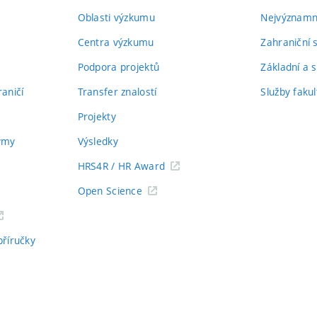
Oblasti výzkumu
Nejvýznamně
Centra výzkumu
Zahraniční 
Podpora projektů
Základní a s
aničí
Transfer znalostí
Služby fakul
Projekty
týmy
Výsledky
HRS4R / HR Award
Open Science
příručky