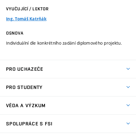
VYUČUJÍCÍ / LEKTOR
Ing. Tomáš Katrňák
OSNOVA
Individuální dle konkrétního zadání diplomového projektu.
PRO UCHAZEČE
Studuj strojní inženýrství
PRO STUDENTY
Nabídka studia
Předměty
Ambasadoři studia
VĚDA A VÝZKUM
Studijní programy
Přijímačky
Věda a výzkum na FSI
Studijní předpisy
SPOLUPRÁCE S FSI
Zápisy
Úspěchy výzkumu
Časový plán studia
Často kladené dotazy