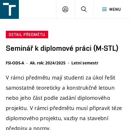
FSI
PŘIHLÁŠENÍ
HLEDAT
MENU
VUT
v
Brně
DETAIL PŘEDMĚTU
Seminář k diplomové práci (M-STL)
FSI-ODS-A
Ak. rok: 2024/2025
Letní semestr
V rámci předmětu mají studenti za úkol řešit
samostatně teoreticky a konstrukčně letoun
nebo jeho část podle zadání diplomového
projektu. V rámci předmětu musí připravit téze
diplomového projektu, vazby na stavební
předpisy a normy.