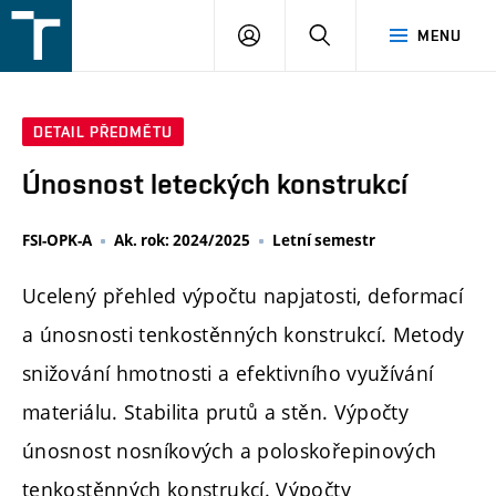
FSI
PŘIHLÁŠENÍ
HLEDAT
MENU
VUT
v
Brně
DETAIL PŘEDMĚTU
Únosnost leteckých konstrukcí
FSI-OPK-A
Ak. rok: 2024/2025
Letní semestr
Ucelený přehled výpočtu napjatosti, deformací
a únosnosti tenkostěnných konstrukcí. Metody
snižování hmotnosti a efektivního využívání
materiálu. Stabilita prutů a stěn. Výpočty
únosnost nosníkových a poloskořepinových
tenkostěnných konstrukcí. Výpočty