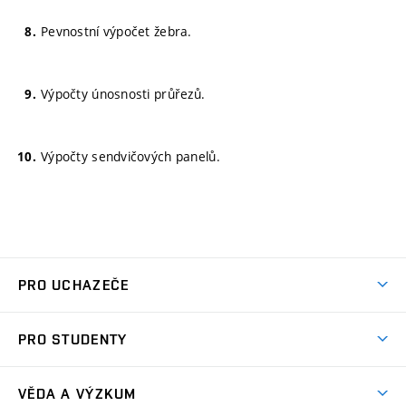
Pevnostní výpočet žebra.
Výpočty únosnosti průřezů.
Výpočty sendvičových panelů.
PRO UCHAZEČE
Studuj strojní inženýrství
PRO STUDENTY
Nabídka studia
Předměty
Ambasadoři studia
VĚDA A VÝZKUM