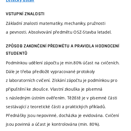
Letecký ústav
VSTUPNÍ ZNALOSTI
Základní znalosti matematiky, mechaniky, pružnosti
a pevnosti. Absolvování předmětu OSZ-Stavba letadel.
ZPŮSOB ZAKONČENÍ PŘEDMĚTU A PRAVIDLA HODNOCENÍ
STUDENTŮ
Podmínkou udělení zápočtu je min.80% účast na cvičeních.
Dále je třeba předložit vypracované protokoly
z laboratorních cvičení. Získání zápočtu je podmínkou pro
připuštění ke zkoušce. Vlastní zkouška je písemná
s následným ústním ověřením. Těžiště je v písemné části
sestávající z teoretické části a praktických příkladů.
Přednášky jsou nepovinné, docházka je evidována. Cvičení
jsou povinná a účast je kontrolována (min. 80%).