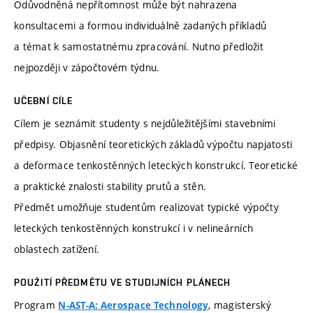
Odůvodněná nepřítomnost může být nahrazena
konsultacemi a formou individuálně zadaných příkladů
a témat k samostatnému zpracování. Nutno předložit
nejpozději v zápočtovém týdnu.
UČEBNÍ CÍLE
Cílem je seznámit studenty s nejdůležitějšími stavebními
předpisy. Objasnění teoretických základů výpočtu napjatosti
a deformace tenkostěnných leteckých konstrukcí. Teoretické
a praktické znalosti stability prutů a stěn.
Předmět umožňuje studentům realizovat typické výpočty
leteckých tenkostěnných konstrukcí i v nelineárních
oblastech zatížení.
POUŽITÍ PŘEDMĚTU VE STUDIJNÍCH PLÁNECH
Program
, magisterský
N-AST-A: Aerospace Technology