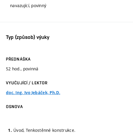
navazující, povinný
Typ (způsob) výuky
PŘEDNÁŠKA
52 hod., povinná
VYUČUJÍCÍ / LEKTOR
doc. Ing. Ivo Jebáček, Ph.D.
OSNOVA
Úvod, Tenkostěnné konstrukce.