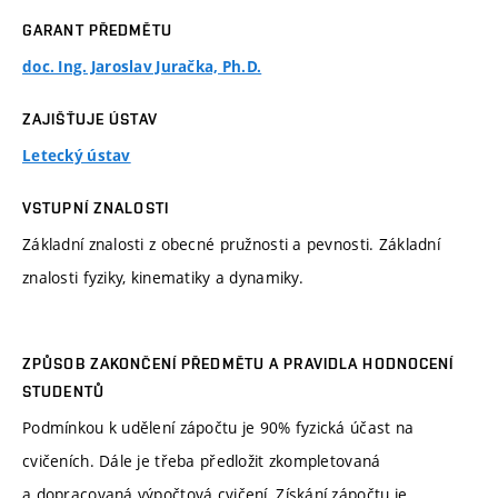
GARANT PŘEDMĚTU
doc. Ing. Jaroslav Juračka, Ph.D.
ZAJIŠŤUJE ÚSTAV
Letecký ústav
VSTUPNÍ ZNALOSTI
Základní znalosti z obecné pružnosti a pevnosti. Základní
znalosti fyziky, kinematiky a dynamiky.
ZPŮSOB ZAKONČENÍ PŘEDMĚTU A PRAVIDLA HODNOCENÍ
STUDENTŮ
Podmínkou k udělení zápočtu je 90% fyzická účast na
cvičeních. Dále je třeba předložit zkompletovaná
a dopracovaná výpočtová cvičení, Získání zápočtu je