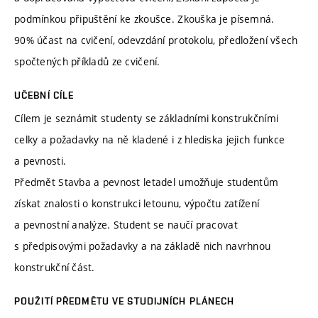
podmínkou připuštění ke zkoušce. Zkouška je písemná.
90% účast na cvičení, odevzdání protokolu, předložení všech
spočtených příkladů ze cvičení.
UČEBNÍ CÍLE
Cílem je seznámit studenty se základními konstrukčními
celky a požadavky na ně kladené i z hlediska jejich funkce
a pevnosti.
Předmět Stavba a pevnost letadel umožňuje studentům
získat znalosti o konstrukci letounu, výpočtu zatížení
a pevnostní analýze. Student se naučí pracovat
s předpisovými požadavky a na základě nich navrhnou
konstrukční část.
POUŽITÍ PŘEDMĚTU VE STUDIJNÍCH PLÁNECH