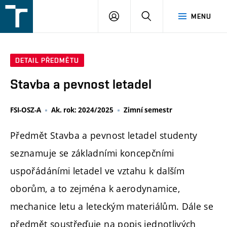
FSI
PŘIHLÁŠENÍ
HLEDAT
MENU
VUT
v
Brně
DETAIL PŘEDMĚTU
Stavba a pevnost letadel
FSI-OSZ-A
Ak. rok: 2024/2025
Zimní semestr
Předmět Stavba a pevnost letadel studenty
seznamuje se základními koncepčními
uspořádáními letadel ve vztahu k dalším
oborům, a to zejména k aerodynamice,
mechanice letu a leteckým materiálům. Dále se
předmět soustřeďuje na popis jednotlivých