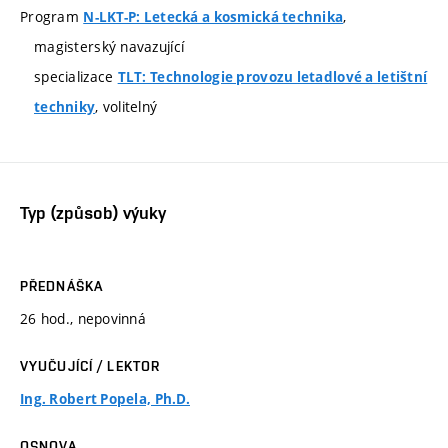
Program
,
N-LKT-P: Letecká a kosmická technika
magisterský navazující
specializace
TLT: Technologie provozu letadlové a letištní
, volitelný
techniky
Typ (způsob) výuky
PŘEDNÁŠKA
26 hod., nepovinná
VYUČUJÍCÍ / LEKTOR
Ing. Robert Popela, Ph.D.
OSNOVA