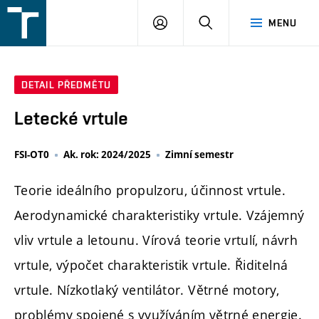
FSI
PŘIHLÁŠENÍ
HLEDAT
MENU
VUT
v
Brně
DETAIL PŘEDMĚTU
Letecké vrtule
FSI-OT0
Ak. rok: 2024/2025
Zimní semestr
Teorie ideálního propulzoru, účinnost vrtule.
Aerodynamické charakteristiky vrtule. Vzájemný
vliv vrtule a letounu. Vírová teorie vrtulí, návrh
vrtule, výpočet charakteristik vrtule. Řiditelná
vrtule. Nízkotlaký ventilátor. Větrné motory,
problémy spojené s využíváním větrné energie.