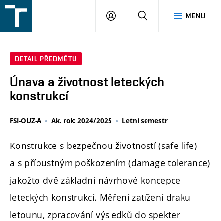
FSI
PŘIHLÁŠENÍ
HLEDAT
MENU
VUT
v
Brně
DETAIL PŘEDMĚTU
Únava a životnost leteckých
konstrukcí
FSI-OUZ-A
Ak. rok: 2024/2025
Letní semestr
Konstrukce s bezpečnou životností (safe-life)
a s přípustným poškozením (damage tolerance)
jakožto dvě základní návrhové koncepce
leteckých konstrukcí. Měření zatížení draku
letounu, zpracování výsledků do spekter