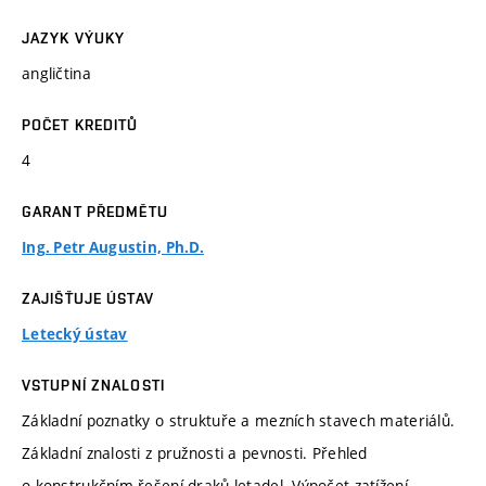
JAZYK VÝUKY
angličtina
POČET KREDITŮ
4
GARANT PŘEDMĚTU
Ing. Petr Augustin, Ph.D.
ZAJIŠŤUJE ÚSTAV
Letecký ústav
VSTUPNÍ ZNALOSTI
Základní poznatky o struktuře a mezních stavech materiálů.
Základní znalosti z pružnosti a pevnosti. Přehled
o konstrukčním řešení draků letadel. Výpočet zatížení