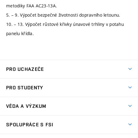
metodiky FAA AC23-13A.
5. – 9. Výpočet bezpečné životnosti dopravního letounu.
10. – 13. Výpočet růstové křivky únavové trhliny v potahu
panelu křídla.
PRO UCHAZEČE
Studuj strojní inženýrství
PRO STUDENTY
Nabídka studia
Předměty
Ambasadoři studia
VĚDA A VÝZKUM
Studijní programy
Přijímačky
Věda a výzkum na FSI
Studijní předpisy
SPOLUPRÁCE S FSI
Zápisy
Úspěchy výzkumu
Časový plán studia
Často kladené dotazy
Firemní spolupráce