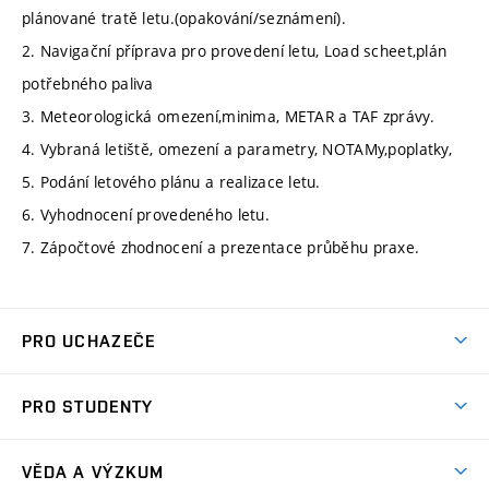
plánované tratě letu.(opakování/seznámení).
2. Navigační příprava pro provedení letu, Load scheet,plán
potřebného paliva
3. Meteorologická omezení,minima, METAR a TAF zprávy.
4. Vybraná letiště, omezení a parametry, NOTAMy,poplatky,
5. Podání letového plánu a realizace letu.
6. Vyhodnocení provedeného letu.
7. Zápočtové zhodnocení a prezentace průběhu praxe.
PRO UCHAZEČE
Studuj strojní inženýrství
PRO STUDENTY
Nabídka studia
Předměty
Ambasadoři studia
VĚDA A VÝZKUM