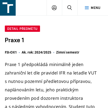
FSI
PŘIHLÁŠENÍ
HLEDAT
MENU
VUT
v
Brně
DETAIL PŘEDMĚTU
Praxe 1
FSI-OX1
Ak. rok: 2024/2025
Zimní semestr
Praxe 1 předpokládá minimálně jeden
zahraniční let dle pravidel IFR na letadle VUT
s nutnou pozemní předletovou přípravou,
naplánováním letu, jeho praktickým
provedením pod dozorem instruktora
a s následným vyhodnocením. Student tuto