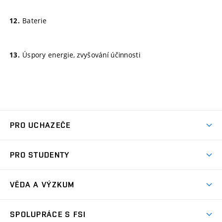
Baterie
Úspory energie, zvyšování účinnosti
PRO UCHAZEČE
Studuj strojní inženýrství
PRO STUDENTY
Nabídka studia
Předměty
Ambasadoři studia
VĚDA A VÝZKUM
Studijní programy
Přijímačky
Věda a výzkum na FSI
Studijní předpisy
SPOLUPRÁCE S FSI
Zápisy