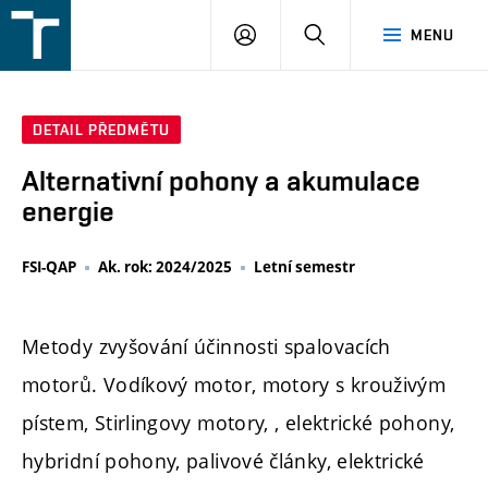
FSI
PŘIHLÁŠENÍ
HLEDAT
MENU
VUT
v
Brně
DETAIL PŘEDMĚTU
Alternativní pohony a akumulace
energie
FSI-QAP
Ak. rok: 2024/2025
Letní semestr
Metody zvyšování účinnosti spalovacích
motorů. Vodíkový motor, motory s krouživým
pístem, Stirlingovy motory, , elektrické pohony,
hybridní pohony, palivové články, elektrické