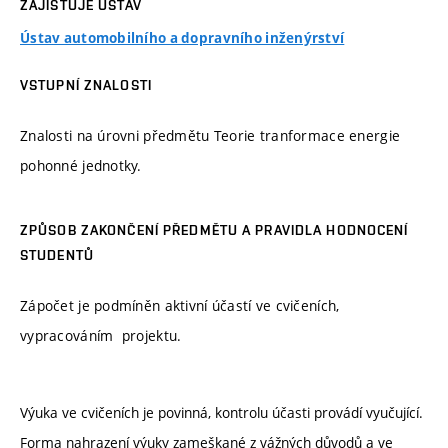
ZAJIŠŤUJE ÚSTAV
Ústav automobilního a dopravního inženýrství
VSTUPNÍ ZNALOSTI
Znalosti na úrovni předmětu Teorie tranformace energie
pohonné jednotky.
ZPŮSOB ZAKONČENÍ PŘEDMĚTU A PRAVIDLA HODNOCENÍ
STUDENTŮ
Zápočet je podmíněn aktivní účastí ve cvičeních,
vypracováním projektu.
Výuka ve cvičeních je povinná, kontrolu účasti provádí vyučující.
Forma nahrazení výuky zameškané z vážných důvodů a ve