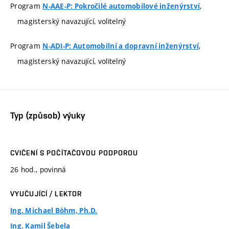
Program
,
N-AAE-P: Pokročilé automobilové inženýrství
magisterský navazující, volitelný
Program
,
N-ADI-P: Automobilní a dopravní inženýrství
magisterský navazující, volitelný
Typ (způsob) výuky
CVIČENÍ S POČÍTAČOVOU PODPOROU
26 hod., povinná
VYUČUJÍCÍ / LEKTOR
Ing. Michael Böhm, Ph.D.
Ing. Kamil Šebela