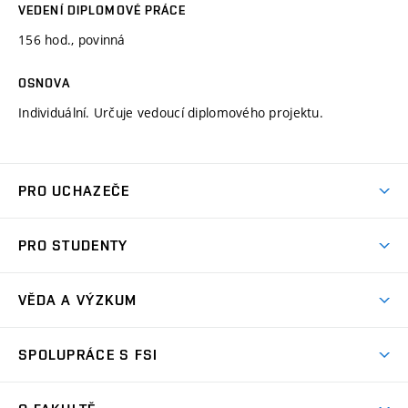
VEDENÍ DIPLOMOVÉ PRÁCE
156 hod., povinná
OSNOVA
Individuální. Určuje vedoucí diplomového projektu.
PRO UCHAZEČE
Studuj strojní inženýrství
PRO STUDENTY
Nabídka studia
Předměty
Ambasadoři studia
VĚDA A VÝZKUM
Studijní programy
Přijímačky
Věda a výzkum na FSI
Studijní předpisy
SPOLUPRÁCE S FSI
Zápisy
Úspěchy výzkumu
Časový plán studia
Často kladené dotazy
Firemní spolupráce
Oblasti výzkumu