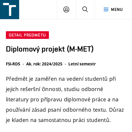
FSI
PŘIHLÁŠENÍ
HLEDAT
MENU
VUT
v
Brně
DETAIL PŘEDMĚTU
Diplomový projekt (M-MET)
FSI-RD5
Ak. rok: 2024/2025
Letní semestr
Předmět je zaměřen na vedení studentů při
jejich rešeršní činnosti, studiu odborné
literatury pro přípravu diplomové práce a na
používání zásad psaní odborného textu. Důraz
je kladen na samostatnou práci studentů.