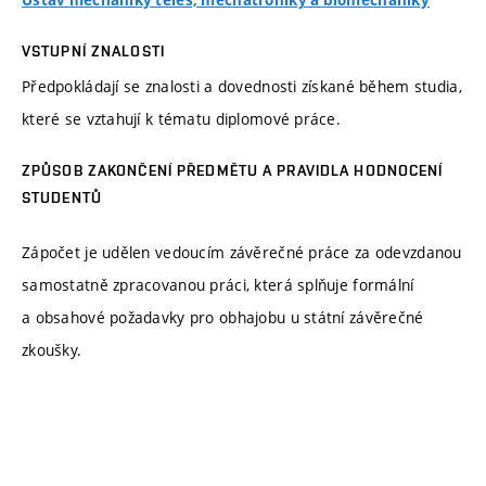
Ústav mechaniky těles, mechatroniky a biomechaniky
VSTUPNÍ ZNALOSTI
Předpokládají se znalosti a dovednosti získané během studia,
které se vztahují k tématu diplomové práce.
ZPŮSOB ZAKONČENÍ PŘEDMĚTU A PRAVIDLA HODNOCENÍ
STUDENTŮ
Zápočet je udělen vedoucím závěrečné práce za odevzdanou
samostatně zpracovanou práci, která splňuje formální
a obsahové požadavky pro obhajobu u státní závěrečné
zkoušky.