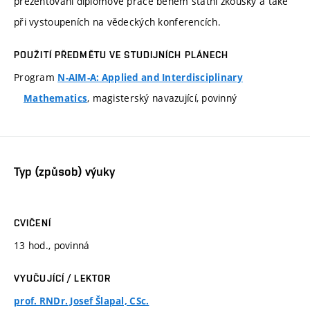
prezentování diplomové práce během státní zkoušky a také
při vystoupeních na vědeckých konferencích.
POUŽITÍ PŘEDMĚTU VE STUDIJNÍCH PLÁNECH
Program
N-AIM-A: Applied and Interdisciplinary
, magisterský navazující, povinný
Mathematics
Typ (způsob) výuky
CVIČENÍ
13 hod., povinná
VYUČUJÍCÍ / LEKTOR
prof. RNDr. Josef Šlapal, CSc.