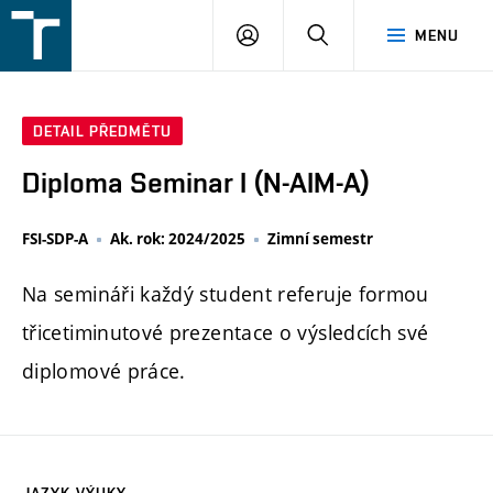
FSI
PŘIHLÁŠENÍ
HLEDAT
MENU
VUT
v
Brně
DETAIL PŘEDMĚTU
Diploma Seminar I (N-AIM-A)
FSI-SDP-A
Ak. rok: 2024/2025
Zimní semestr
Na semináři každý student referuje formou
třicetiminutové prezentace o výsledcích své
diplomové práce.