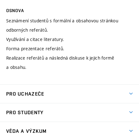
OSNOVA
Seznámení studentů s formální a obsahovou stránkou
odborných referátů.
Využívání a citace literatury.
Forma prezentace referátů.
Realizace referátů a následná diskuse k jejich formě
a obsahu.
PRO UCHAZEČE
Studuj strojní inženýrství
PRO STUDENTY
Nabídka studia
Předměty
Ambasadoři studia
VĚDA A VÝZKUM
Studijní programy