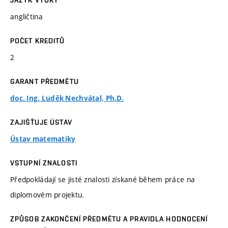
JAZYK VÝUKY
angličtina
POČET KREDITŮ
2
GARANT PŘEDMĚTU
doc. Ing. Luděk Nechvátal, Ph.D.
ZAJIŠŤUJE ÚSTAV
Ústav matematiky
VSTUPNÍ ZNALOSTI
Předpokládají se jisté znalosti získané během práce na
diplomovém projektu.
ZPŮSOB ZAKONČENÍ PŘEDMĚTU A PRAVIDLA HODNOCENÍ