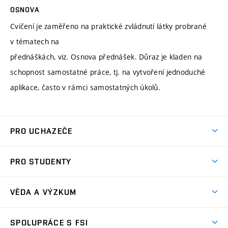
OSNOVA
Cvičení je zaměřeno na praktické zvládnutí látky probrané
v tématech na
přednáškách, viz. Osnova přednášek. Důraz je kladen na
schopnost samostatné práce, tj. na vytvoření jednoduché
aplikace, často v rámci samostatných úkolů.
PRO UCHAZEČE
Studuj strojní inženýrství
PRO STUDENTY
Nabídka studia
Předměty
Ambasadoři studia
VĚDA A VÝZKUM
Studijní programy
Přijímačky
Věda a výzkum na FSI
Studijní předpisy
SPOLUPRÁCE S FSI
Zápisy