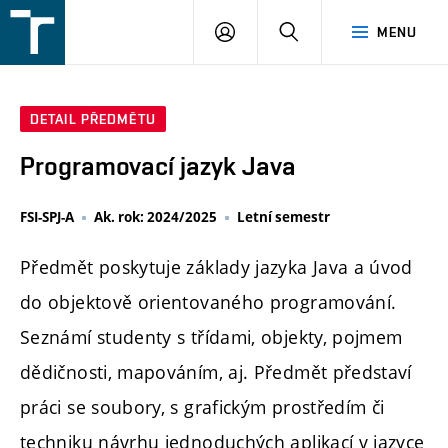
FSI
PŘIHLÁŠENÍ
HLEDAT
MENU
VUT
v
Brně
DETAIL PŘEDMĚTU
Programovací jazyk Java
FSI-SPJ-A
Ak. rok: 2024/2025
Letní semestr
Předmět poskytuje základy jazyka Java a úvod
do objektově orientovaného programování.
Seznámí studenty s třídami, objekty, pojmem
dědičnosti, mapováním, aj. Předmět představí
práci se soubory, s grafickým prostředím či
techniku návrhu jednoduchých aplikací v jazyce