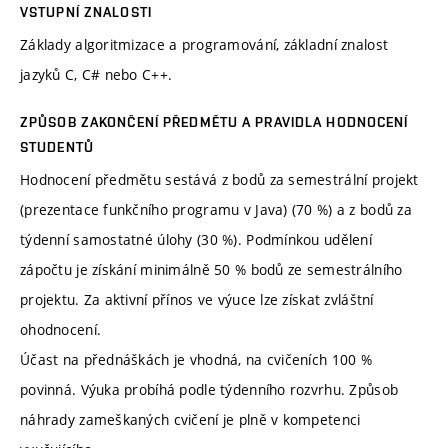
VSTUPNÍ ZNALOSTI
Základy algoritmizace a programování, základní znalost
jazyků C, C# nebo C++.
ZPŮSOB ZAKONČENÍ PŘEDMĚTU A PRAVIDLA HODNOCENÍ
STUDENTŮ
Hodnocení předmětu sestává z bodů za semestrální projekt
(prezentace funkčního programu v Java) (70 %) a z bodů za
týdenní samostatné úlohy (30 %). Podmínkou udělení
zápočtu je získání minimálně 50 % bodů ze semestrálního
projektu. Za aktivní přínos ve výuce lze získat zvláštní
ohodnocení.
Účast na přednáškách je vhodná, na cvičeních 100 %
povinná. Výuka probíhá podle týdenního rozvrhu. Způsob
náhrady zameškaných cvičení je plně v kompetenci