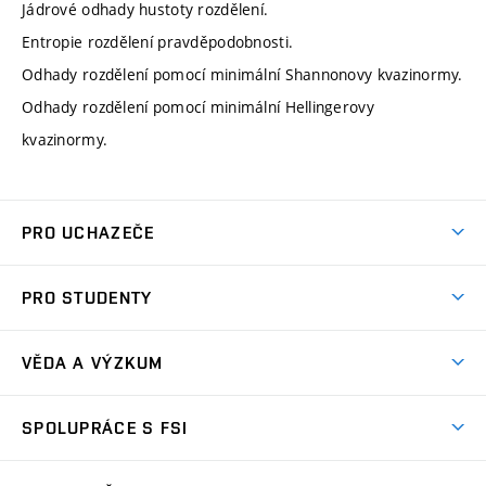
Jádrové odhady hustoty rozdělení.
Entropie rozdělení pravděpodobnosti.
Odhady rozdělení pomocí minimální Shannonovy kvazinormy.
Odhady rozdělení pomocí minimální Hellingerovy
kvazinormy.
PRO UCHAZEČE
Studuj strojní inženýrství
PRO STUDENTY
Nabídka studia
Předměty
Ambasadoři studia
VĚDA A VÝZKUM
Studijní programy
Přijímačky
Věda a výzkum na FSI
Studijní předpisy
SPOLUPRÁCE S FSI
Zápisy
Úspěchy výzkumu
Časový plán studia
Často kladené dotazy
Firemní spolupráce
Oblasti výzkumu