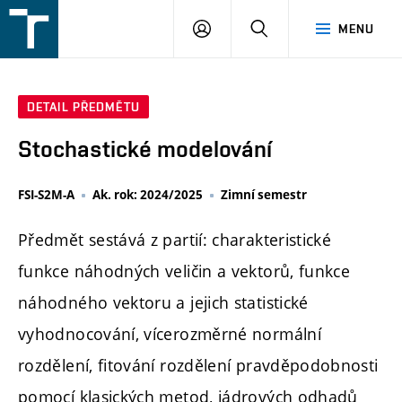
FSI
PŘIHLÁŠENÍ
HLEDAT
MENU
VUT
v
Brně
DETAIL PŘEDMĚTU
Stochastické modelování
FSI-S2M-A
Ak. rok: 2024/2025
Zimní semestr
Předmět sestává z partií: charakteristické
funkce náhodných veličin a vektorů, funkce
náhodného vektoru a jejich statistické
vyhodnocování, vícerozměrné normální
rozdělení, fitování rozdělení pravděpodobnosti
pomocí klasických metod, jádrových odhadů